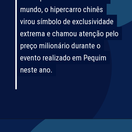
mundo, o hipercarro chinês
mundo, o hipercarro chinês
virou símbolo de exclusividade
virou símbolo de exclusividade
extrema e chamou atenção pelo
extrema e chamou atenção pelo
preço milionário durante o
preço milionário durante o
evento realizado em Pequim
evento realizado em Pequim
neste ano.
neste ano.