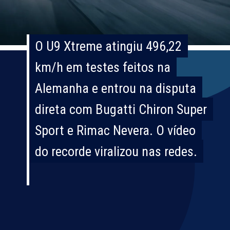
O U9 Xtreme atingiu 496,22
O U9 Xtreme atingiu 496,22
km/h em testes feitos na
km/h em testes feitos na
Alemanha e entrou na disputa
Alemanha e entrou na disputa
direta com Bugatti Chiron Super
direta com Bugatti Chiron Super
Sport e Rimac Nevera. O vídeo
Sport e Rimac Nevera. O vídeo
do recorde viralizou nas redes.
do recorde viralizou nas redes.