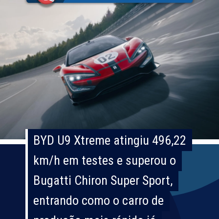
BYD U9 Xtreme atingiu 496,22
BYD U9 Xtreme atingiu 496,22
km/h em testes e superou o
km/h em testes e superou o
Bugatti Chiron Super Sport,
Bugatti Chiron Super Sport,
entrando como o carro de
entrando como o carro de