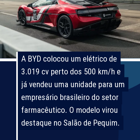
A BYD colocou um elétrico de
A BYD colocou um elétrico de
3.019 cv perto dos 500 km/h e
3.019 cv perto dos 500 km/h e
já vendeu uma unidade para um
já vendeu uma unidade para um
empresário brasileiro do setor
empresário brasileiro do setor
farmacêutico. O modelo virou
farmacêutico. O modelo virou
destaque no Salão de Pequim.
destaque no Salão de Pequim.