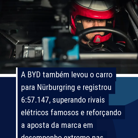
A BYD também levou o carro
A BYD também levou o carro
para Nürburgring e registrou
para Nürburgring e registrou
6:57.147, superando rivais
6:57.147, superando rivais
elétricos famosos e reforçando
elétricos famosos e reforçando
a aposta da marca em
a aposta da marca em
desempenho extremo nas
desempenho extremo nas