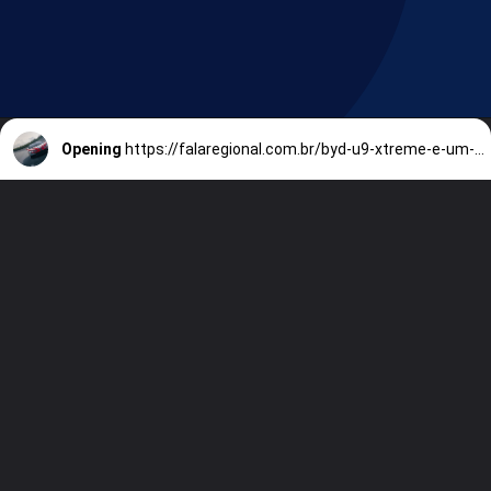
Opening
https://falaregional.com.br/byd-u9-xtreme-e-um-carro-eletrico-de-r-14-milhoes-que-chega-perto-dos-500-km-h-e-ja-existe-um-comprador-brasileiro.html