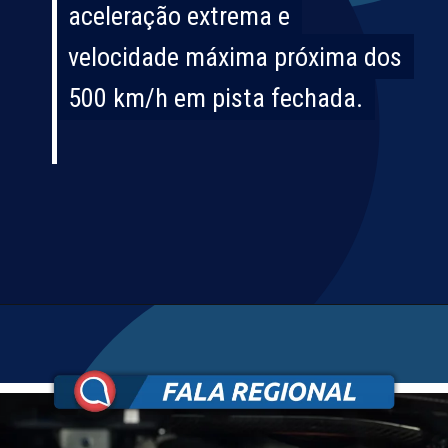
aceleração extrema e
aceleração extrema e
velocidade máxima próxima dos
velocidade máxima próxima dos
500 km/h em pista fechada.
500 km/h em pista fechada.