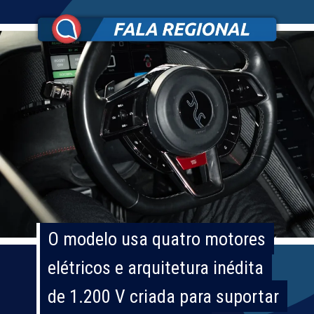
O modelo usa quatro motores
O modelo usa quatro motores
elétricos e arquitetura inédita
elétricos e arquitetura inédita
de 1.200 V criada para suportar
de 1.200 V criada para suportar