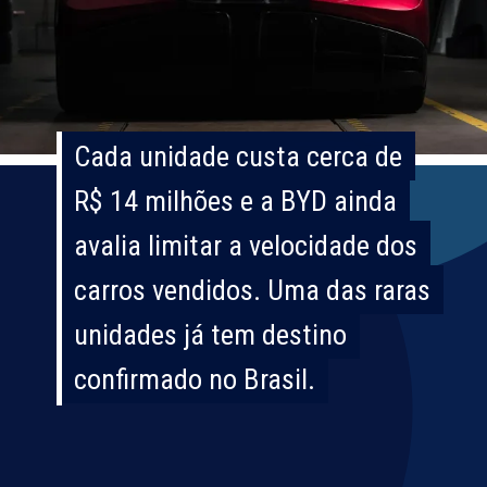
Cada unidade custa cerca de
Cada unidade custa cerca de
R$ 14 milhões e a BYD ainda
R$ 14 milhões e a BYD ainda
avalia limitar a velocidade dos
avalia limitar a velocidade dos
carros vendidos. Uma das raras
carros vendidos. Uma das raras
unidades já tem destino
unidades já tem destino
confirmado no Brasil.
confirmado no Brasil.