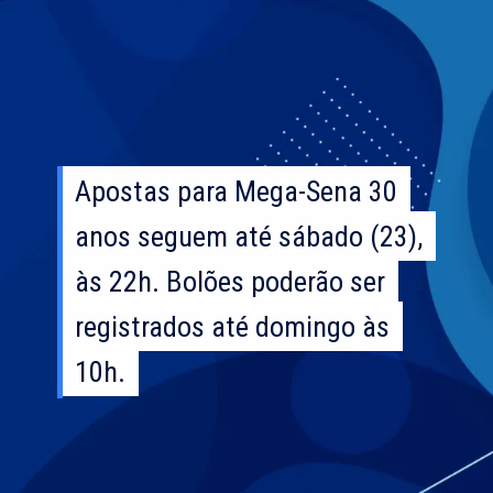
Apostas para Mega-Sena 30
Apostas para Mega-Sena 30
anos seguem até sábado (23),
anos seguem até sábado (23),
às 22h. Bolões poderão ser
às 22h. Bolões poderão ser
registrados até domingo às
registrados até domingo às
10h.
10h.