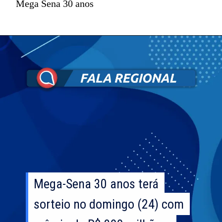
Mega Sena 30 anos
Mega-Sena 30 anos terá
Mega-Sena 30 anos terá
sorteio no domingo (24) com
sorteio no domingo (24) com