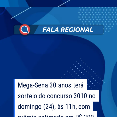
Mega-Sena 30 anos terá
Mega-Sena 30 anos terá
sorteio do concurso 3010 no
sorteio do concurso 3010 no
domingo (24), às 11h, com
domingo (24), às 11h, com