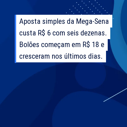
Aposta simples da Mega-Sena
Aposta simples da Mega-Sena
custa R$ 6 com seis dezenas.
custa R$ 6 com seis dezenas.
Bolões começam em R$ 18 e
Bolões começam em R$ 18 e
cresceram nos últimos dias.
cresceram nos últimos dias.