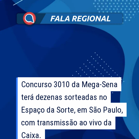
Concurso 3010 da Mega-Sena
Concurso 3010 da Mega-Sena
terá dezenas sorteadas no
terá dezenas sorteadas no
Espaço da Sorte, em São Paulo,
Espaço da Sorte, em São Paulo,
com transmissão ao vivo da
com transmissão ao vivo da
Caixa.
Caixa.