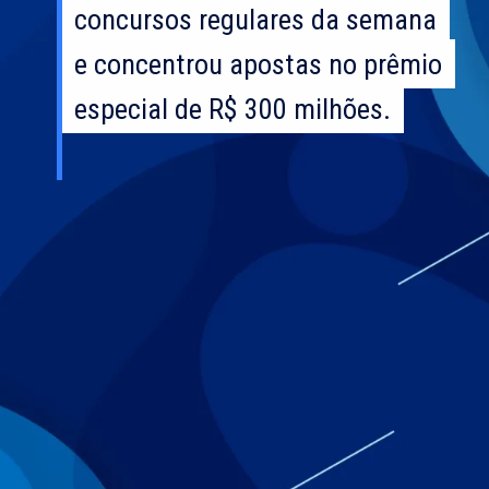
concursos regulares da semana
concursos regulares da semana
e concentrou apostas no prêmio
e concentrou apostas no prêmio
especial de R$ 300 milhões.
especial de R$ 300 milhões.