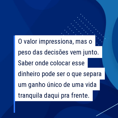
O valor impressiona, mas o
O valor impressiona, mas o
peso das decisões vem junto.
peso das decisões vem junto.
Saber onde colocar esse
Saber onde colocar esse
dinheiro pode ser o que separa
dinheiro pode ser o que separa
um ganho único de uma vida
um ganho único de uma vida
tranquila daqui pra frente.
tranquila daqui pra frente.