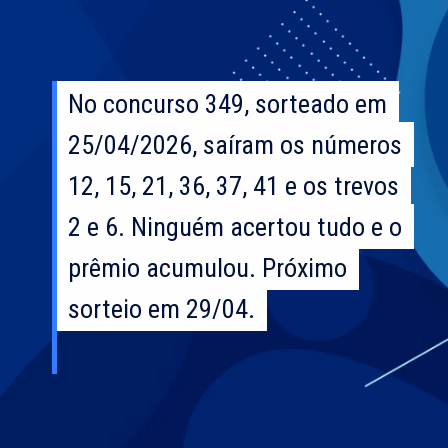
No concurso 349, sorteado em
No concurso 349, sorteado em
25/04/2026, saíram os números
25/04/2026, saíram os números
12, 15, 21, 36, 37, 41 e os trevos
12, 15, 21, 36, 37, 41 e os trevos
2 e 6. Ninguém acertou tudo e o
2 e 6. Ninguém acertou tudo e o
prêmio acumulou. Próximo
prêmio acumulou. Próximo
sorteio em 29/04.
sorteio em 29/04.