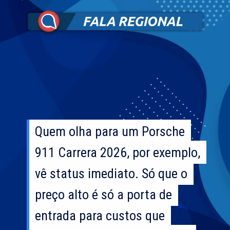
Quem olha para um Porsche
Quem olha para um Porsche
911 Carrera 2026, por exemplo,
911 Carrera 2026, por exemplo,
vê status imediato. Só que o
vê status imediato. Só que o
preço alto é só a porta de
preço alto é só a porta de
entrada para custos que
entrada para custos que