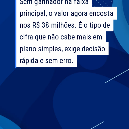
Sem ganhador na faixa
Sem ganhador na faixa
principal, o valor agora encosta
principal, o valor agora encosta
nos R$ 38 milhões. É o tipo de
nos R$ 38 milhões. É o tipo de
cifra que não cabe mais em
cifra que não cabe mais em
plano simples, exige decisão
plano simples, exige decisão
rápida e sem erro.
rápida e sem erro.