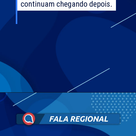
continuam chegando depois.
continuam chegando depois.