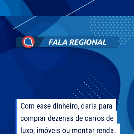
Com esse dinheiro, daria para
Com esse dinheiro, daria para
comprar dezenas de carros de
comprar dezenas de carros de
luxo, imóveis ou montar renda.
luxo, imóveis ou montar renda.