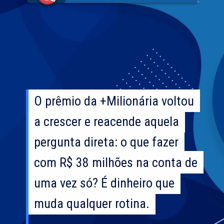
O prêmio da +Milionária voltou
O prêmio da +Milionária voltou
a crescer e reacende aquela
a crescer e reacende aquela
pergunta direta: o que fazer
pergunta direta: o que fazer
com R$ 38 milhões na conta de
com R$ 38 milhões na conta de
uma vez só? É dinheiro que
uma vez só? É dinheiro que
muda qualquer rotina.
muda qualquer rotina.