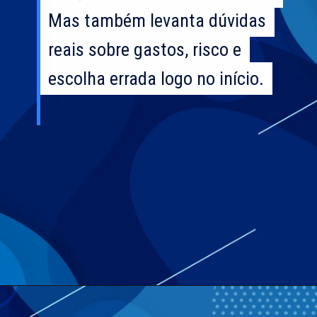
Mas também levanta dúvidas
Mas também levanta dúvidas
reais sobre gastos, risco e
reais sobre gastos, risco e
escolha errada logo no início.
escolha errada logo no início.