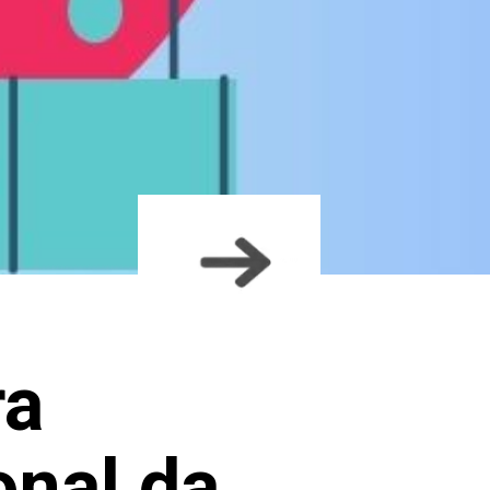
ra
onal da