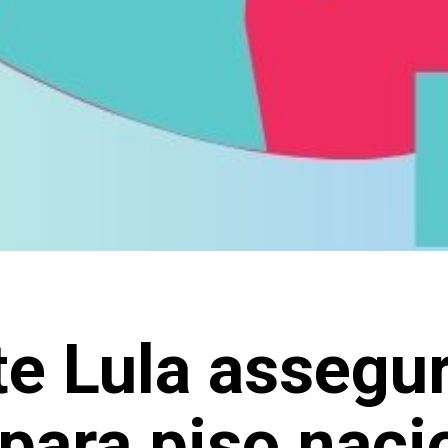
te Lula assegu
para piso naci