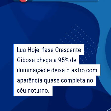
Lua Hoje: fase Crescente
Lua Hoje: fase Crescente
Gibosa chega a 95% de
Gibosa chega a 95% de
iluminação e deixa o astro com
iluminação e deixa o astro com
aparência quase completa no
aparência quase completa no
céu noturno.
céu noturno.