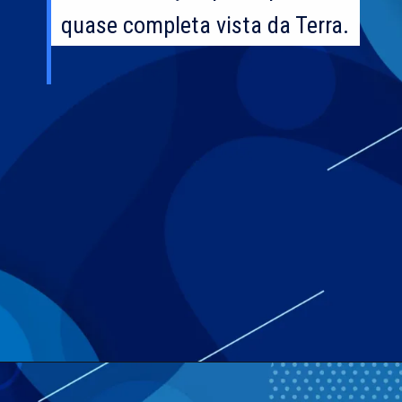
quase completa vista da Terra.
quase completa vista da Terra.