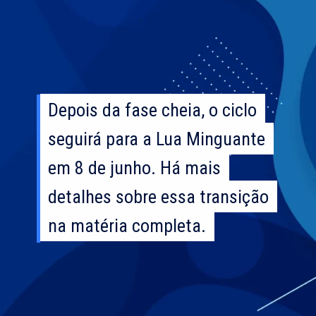
Depois da fase cheia, o ciclo
Depois da fase cheia, o ciclo
seguirá para a Lua Minguante
seguirá para a Lua Minguante
em 8 de junho. Há mais
em 8 de junho. Há mais
detalhes sobre essa transição
detalhes sobre essa transição
na matéria completa.
na matéria completa.