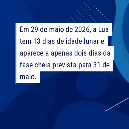
Em 29 de maio de 2026, a Lua
Em 29 de maio de 2026, a Lua
tem 13 dias de idade lunar e
tem 13 dias de idade lunar e
aparece a apenas dois dias da
aparece a apenas dois dias da
fase cheia prevista para 31 de
fase cheia prevista para 31 de
maio.
maio.