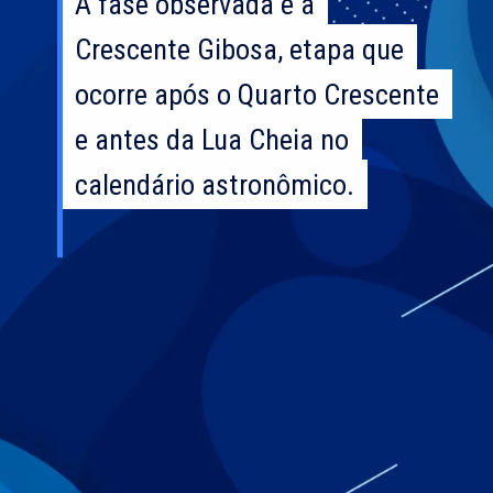
A fase observada é a
A fase observada é a
Crescente Gibosa, etapa que
Crescente Gibosa, etapa que
ocorre após o Quarto Crescente
ocorre após o Quarto Crescente
e antes da Lua Cheia no
e antes da Lua Cheia no
calendário astronômico.
calendário astronômico.