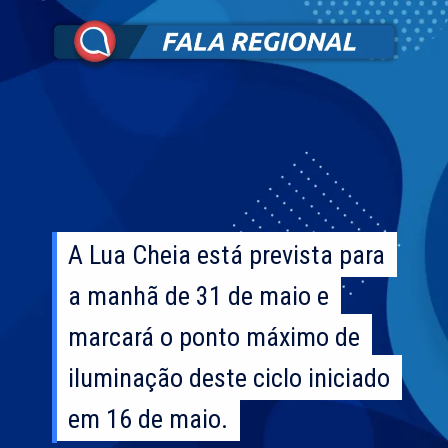
A Lua Cheia está prevista para
A Lua Cheia está prevista para
a manhã de 31 de maio e
a manhã de 31 de maio e
marcará o ponto máximo de
marcará o ponto máximo de
iluminação deste ciclo iniciado
iluminação deste ciclo iniciado
em 16 de maio.
em 16 de maio.