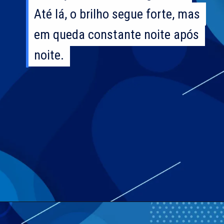
Até lá, o brilho segue forte, mas
Até lá, o brilho segue forte, mas
em queda constante noite após
em queda constante noite após
noite.
noite.