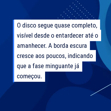
O disco segue quase completo,
O disco segue quase completo,
visível desde o entardecer até o
visível desde o entardecer até o
amanhecer. A borda escura
amanhecer. A borda escura
cresce aos poucos, indicando
cresce aos poucos, indicando
que a fase minguante já
que a fase minguante já
começou.
começou.