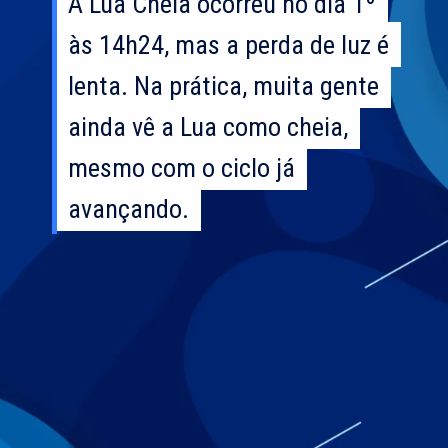
A Lua Cheia ocorreu no dia 1º
A Lua Cheia ocorreu no dia 1º
às 14h24, mas a perda de luz é
às 14h24, mas a perda de luz é
lenta. Na prática, muita gente
lenta. Na prática, muita gente
ainda vê a Lua como cheia,
ainda vê a Lua como cheia,
mesmo com o ciclo já
mesmo com o ciclo já
avançando.
avançando.