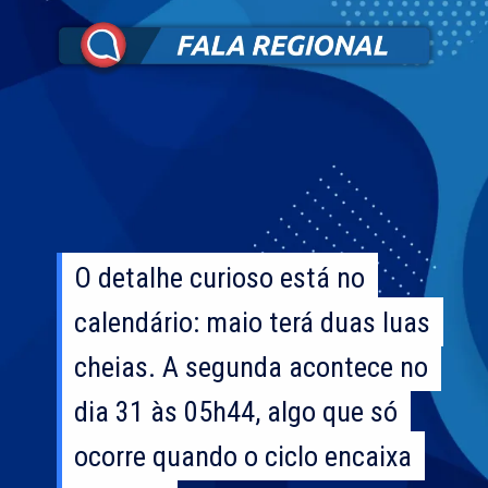
O detalhe curioso está no
O detalhe curioso está no
calendário: maio terá duas luas
calendário: maio terá duas luas
cheias. A segunda acontece no
cheias. A segunda acontece no
dia 31 às 05h44, algo que só
dia 31 às 05h44, algo que só
ocorre quando o ciclo encaixa
ocorre quando o ciclo encaixa