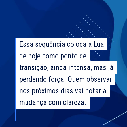
Essa sequência coloca a Lua
Essa sequência coloca a Lua
de hoje como ponto de
de hoje como ponto de
transição, ainda intensa, mas já
transição, ainda intensa, mas já
perdendo força. Quem observar
perdendo força. Quem observar
nos próximos dias vai notar a
nos próximos dias vai notar a
mudança com clareza.
mudança com clareza.