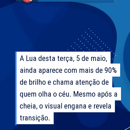
A Lua desta terça, 5 de maio,
A Lua desta terça, 5 de maio,
ainda aparece com mais de 90%
ainda aparece com mais de 90%
de brilho e chama atenção de
de brilho e chama atenção de
quem olha o céu. Mesmo após a
quem olha o céu. Mesmo após a
cheia, o visual engana e revela
cheia, o visual engana e revela
transição.
transição.