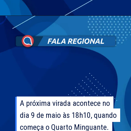
A próxima virada acontece no
A próxima virada acontece no
dia 9 de maio às 18h10, quando
dia 9 de maio às 18h10, quando
começa o Quarto Minguante.
começa o Quarto Minguante.