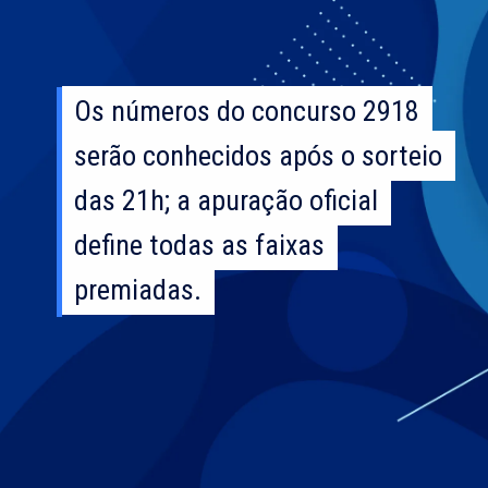
Os números do concurso 2918
Os números do concurso 2918
serão conhecidos após o sorteio
serão conhecidos após o sorteio
das 21h; a apuração oficial
das 21h; a apuração oficial
define todas as faixas
define todas as faixas
premiadas.
premiadas.