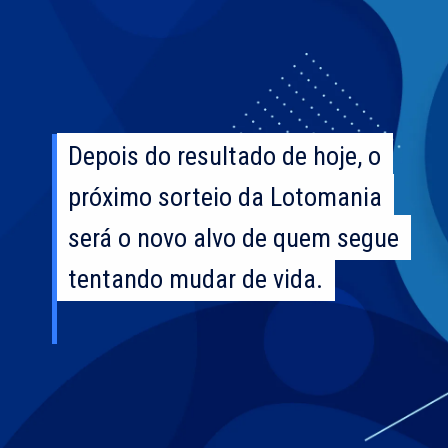
Depois do resultado de hoje, o
Depois do resultado de hoje, o
próximo sorteio da Lotomania
próximo sorteio da Lotomania
será o novo alvo de quem segue
será o novo alvo de quem segue
tentando mudar de vida.
tentando mudar de vida.