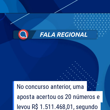
No concurso anterior, uma
No concurso anterior, uma
aposta acertou os 20 números e
aposta acertou os 20 números e
levou R$ 1.511.468,01, segundo
levou R$ 1.511.468,01, segundo