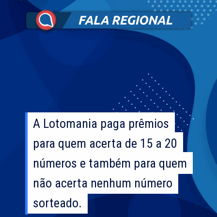
A Lotomania paga prêmios
A Lotomania paga prêmios
para quem acerta de 15 a 20
para quem acerta de 15 a 20
números e também para quem
números e também para quem
não acerta nenhum número
não acerta nenhum número
sorteado.
sorteado.