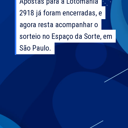
Apostas para a Lotomania
Apostas para a Lotomania
2918 já foram encerradas, e
2918 já foram encerradas, e
agora resta acompanhar o
agora resta acompanhar o
sorteio no Espaço da Sorte, em
sorteio no Espaço da Sorte, em
São Paulo.
São Paulo.