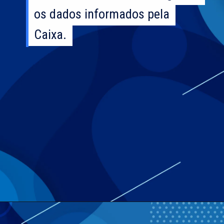
os dados informados pela
os dados informados pela
Caixa.
Caixa.