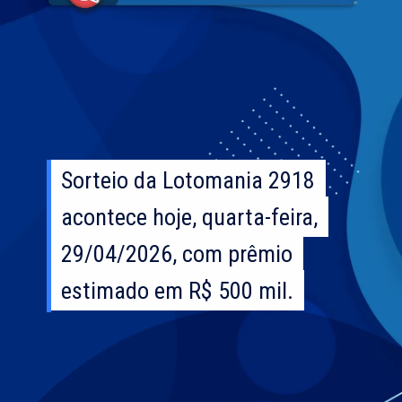
Sorteio da Lotomania 2918
Sorteio da Lotomania 2918
acontece hoje, quarta-feira,
acontece hoje, quarta-feira,
29/04/2026, com prêmio
29/04/2026, com prêmio
estimado em R$ 500 mil.
estimado em R$ 500 mil.