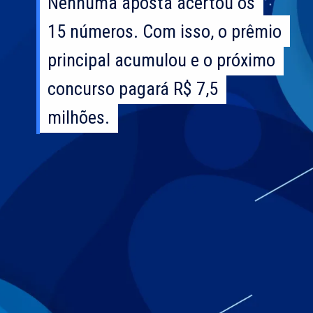
Nenhuma aposta acertou os
Nenhuma aposta acertou os
15 números. Com isso, o prêmio
15 números. Com isso, o prêmio
principal acumulou e o próximo
principal acumulou e o próximo
concurso pagará R$ 7,5
concurso pagará R$ 7,5
milhões.
milhões.