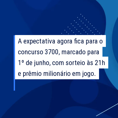
A expectativa agora fica para o
A expectativa agora fica para o
concurso 3700, marcado para
concurso 3700, marcado para
1º de junho, com sorteio às 21h
1º de junho, com sorteio às 21h
e prêmio milionário em jogo.
e prêmio milionário em jogo.