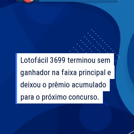
Lotofácil 3699 terminou sem
Lotofácil 3699 terminou sem
ganhador na faixa principal e
ganhador na faixa principal e
deixou o prêmio acumulado
deixou o prêmio acumulado
para o próximo concurso.
para o próximo concurso.