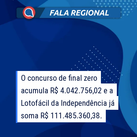
O concurso de final zero
O concurso de final zero
acumula R$ 4.042.756,02 e a
acumula R$ 4.042.756,02 e a
Lotofácil da Independência já
Lotofácil da Independência já
soma R$ 111.485.360,38.
soma R$ 111.485.360,38.