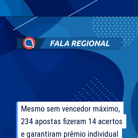
Mesmo sem vencedor máximo,
Mesmo sem vencedor máximo,
234 apostas fizeram 14 acertos
234 apostas fizeram 14 acertos
e garantiram prêmio individual
e garantiram prêmio individual