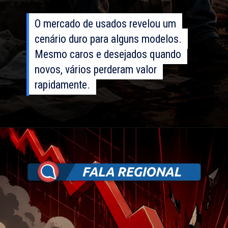
O mercado de usados revelou um
O mercado de usados revelou um
cenário duro para alguns modelos.
cenário duro para alguns modelos.
Mesmo caros e desejados quando
Mesmo caros e desejados quando
novos, vários perderam valor
novos, vários perderam valor
rapidamente.
rapidamente.