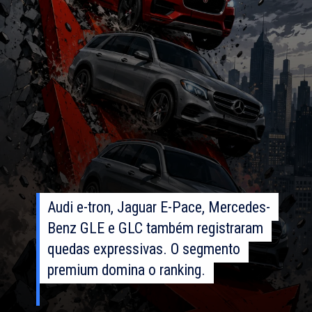
Audi e-tron, Jaguar E-Pace, Mercedes-
Audi e-tron, Jaguar E-Pace, Mercedes-
Benz GLE e GLC também registraram
Benz GLE e GLC também registraram
quedas expressivas. O segmento
quedas expressivas. O segmento
premium domina o ranking.
premium domina o ranking.