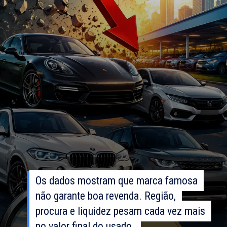
Os dados mostram que marca famosa
Os dados mostram que marca famosa
não garante boa revenda. Região,
não garante boa revenda. Região,
procura e liquidez pesam cada vez mais
procura e liquidez pesam cada vez mais
no valor final do usado.
no valor final do usado.