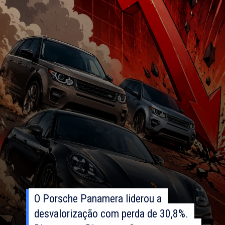
O Porsche Panamera liderou a
O Porsche Panamera liderou a
desvalorização com perda de 30,8%.
desvalorização com perda de 30,8%.