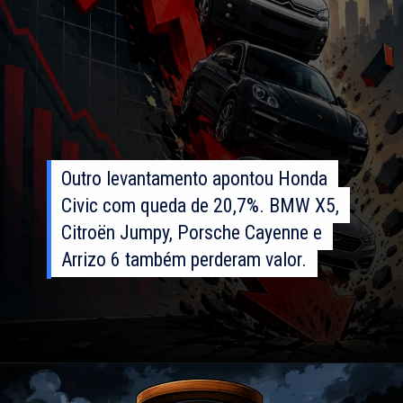
Outro levantamento apontou Honda
Outro levantamento apontou Honda
Civic com queda de 20,7%. BMW X5,
Civic com queda de 20,7%. BMW X5,
Citroën Jumpy, Porsche Cayenne e
Citroën Jumpy, Porsche Cayenne e
Arrizo 6 também perderam valor.
Arrizo 6 também perderam valor.