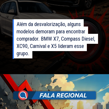
Além da desvalorização, alguns
Além da desvalorização, alguns
modelos demoram para encontrar
modelos demoram para encontrar
comprador. BMW X7, Compass Diesel,
comprador. BMW X7, Compass Diesel,
XC90, Carnival e X5 lideram esse
XC90, Carnival e X5 lideram esse
grupo.
grupo.