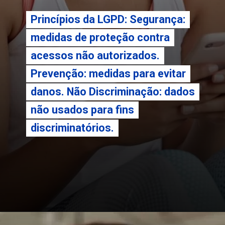
Princípios da LGPD: Segurança:
Princípios da LGPD: Segurança:
medidas de proteção contra
medidas de proteção contra
acessos não autorizados.
acessos não autorizados.
Prevenção: medidas para evitar
Prevenção: medidas para evitar
danos. Não Discriminação: dados
danos. Não Discriminação: dados
não usados para fins
não usados para fins
discriminatórios.
discriminatórios.