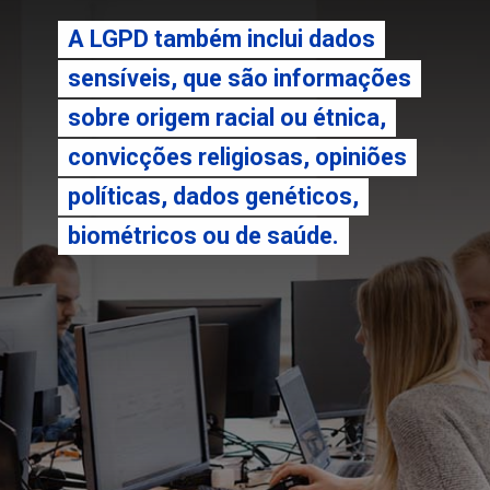
A LGPD também inclui dados
A LGPD também inclui dados
sensíveis, que são informações
sensíveis, que são informações
sobre origem racial ou étnica,
sobre origem racial ou étnica,
convicções religiosas, opiniões
convicções religiosas, opiniões
políticas, dados genéticos,
políticas, dados genéticos,
biométricos ou de saúde.
biométricos ou de saúde.