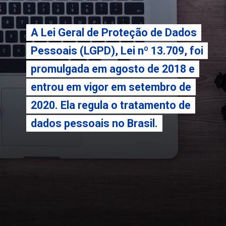
A Lei Geral de Proteção de Dados
A Lei Geral de Proteção de Dados
Pessoais (LGPD), Lei nº 13.709, foi
Pessoais (LGPD), Lei nº 13.709, foi
promulgada em agosto de 2018 e
promulgada em agosto de 2018 e
entrou em vigor em setembro de
entrou em vigor em setembro de
2020. Ela regula o tratamento de
2020. Ela regula o tratamento de
dados pessoais no Brasil.
dados pessoais no Brasil.