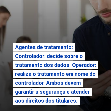
Agentes de tratamento:
Agentes de tratamento:
Controlador: decide sobre o
Controlador: decide sobre o
tratamento dos dados. Operador:
tratamento dos dados. Operador:
realiza o tratamento em nome do
realiza o tratamento em nome do
controlador. Ambos devem
controlador. Ambos devem
garantir a segurança e atender
garantir a segurança e atender
aos direitos dos titulares.
aos direitos dos titulares.