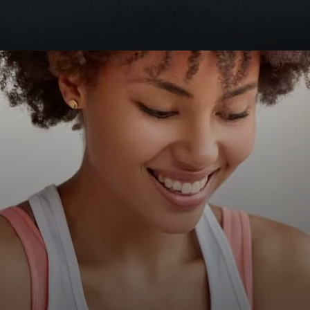
Opening
https://falaregional.com.br/guia-lgpd-entenda-o-que-e-a-lei-geral-de-protecao-de-dados-pessoais.html