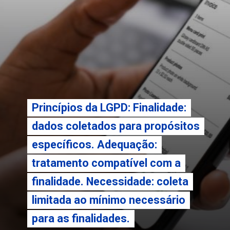
Princípios da LGPD: Finalidade:
Princípios da LGPD: Finalidade:
dados coletados para propósitos
dados coletados para propósitos
específicos. Adequação:
específicos. Adequação:
tratamento compatível com a
tratamento compatível com a
finalidade. Necessidade: coleta
finalidade. Necessidade: coleta
limitada ao mínimo necessário
limitada ao mínimo necessário
para as finalidades.
para as finalidades.