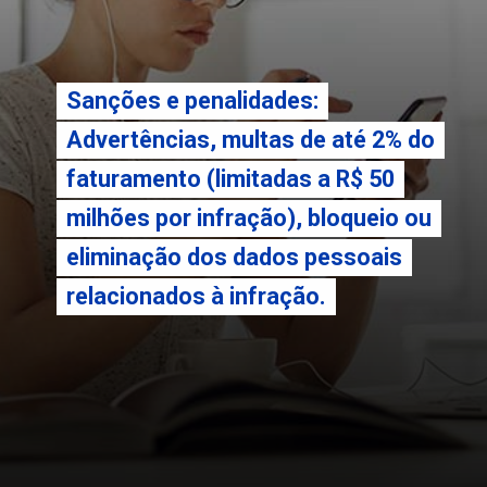
Sanções e penalidades:
Sanções e penalidades:
Advertências, multas de até 2% do
Advertências, multas de até 2% do
faturamento (limitadas a R$ 50
faturamento (limitadas a R$ 50
milhões por infração), bloqueio ou
milhões por infração), bloqueio ou
eliminação dos dados pessoais
eliminação dos dados pessoais
relacionados à infração.
relacionados à infração.