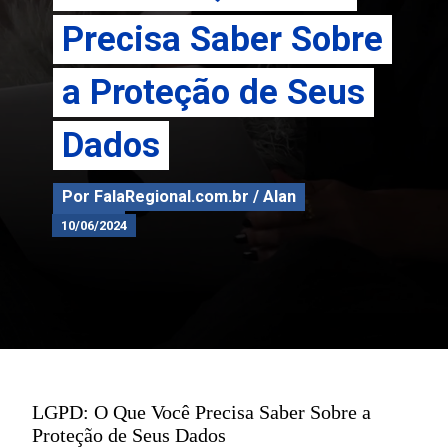
Precisa Saber Sobre
Precisa Saber Sobre
a Proteção de Seus
a Proteção de Seus
Dados
Dados
Por FalaRegional.com.br / Alan
Por FalaRegional.com.br / Alan
Corrêa
Corrêa
10/06/2024
10/06/2024
LGPD: O Que Você Precisa Saber Sobre a
Proteção de Seus Dados