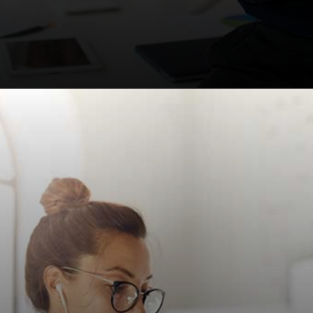
Opening
https://falaregional.com.br/guia-lgpd-entenda-o-que-e-a-lei-geral-de-protecao-de-dados-pessoais.html