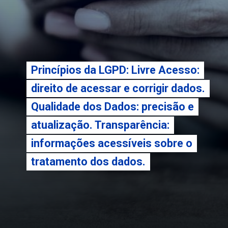
Princípios da LGPD: Livre Acesso:
Princípios da LGPD: Livre Acesso:
direito de acessar e corrigir dados.
direito de acessar e corrigir dados.
Qualidade dos Dados: precisão e
Qualidade dos Dados: precisão e
atualização. Transparência:
atualização. Transparência:
informações acessíveis sobre o
informações acessíveis sobre o
tratamento dos dados.
tratamento dos dados.