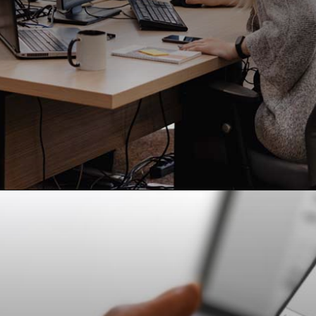
Opening
https://falaregional.com.br/guia-lgpd-entenda-o-que-e-a-lei-geral-de-protecao-de-dados-pessoais.html