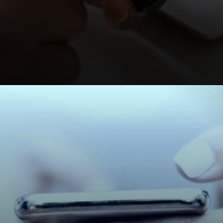
Opening
https://falaregional.com.br/guia-lgpd-entenda-o-que-e-a-lei-geral-de-protecao-de-dados-pessoais.html