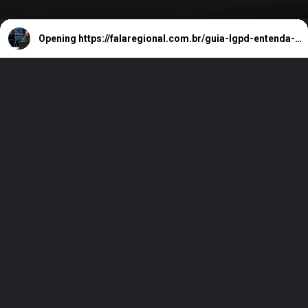
Opening
https://falaregional.com.br/guia-lgpd-entenda-o-que-e-a-lei-geral-de-protecao-de-dados-pessoais.html