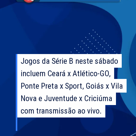
Jogos da Série B neste sábado
Jogos da Série B neste sábado
incluem Ceará x Atlético-GO,
incluem Ceará x Atlético-GO,
Ponte Preta x Sport, Goiás x Vila
Ponte Preta x Sport, Goiás x Vila
Nova e Juventude x Criciúma
Nova e Juventude x Criciúma
com transmissão ao vivo.
com transmissão ao vivo.