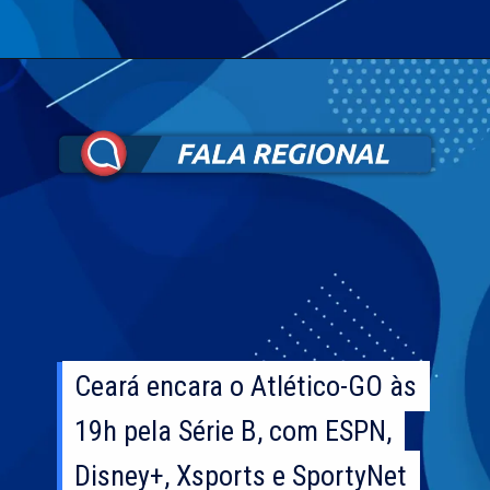
Ceará encara o Atlético-GO às
Ceará encara o Atlético-GO às
19h pela Série B, com ESPN,
19h pela Série B, com ESPN,
Disney+, Xsports e SportyNet
Disney+, Xsports e SportyNet