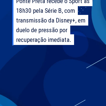
Ponte Preta recebe o Sport às
Ponte Preta recebe o Sport às
18h30 pela Série B, com
18h30 pela Série B, com
transmissão da Disney+, em
transmissão da Disney+, em
duelo de pressão por
duelo de pressão por
recuperação imediata.
recuperação imediata.