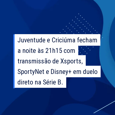
Juventude e Criciúma fecham
Juventude e Criciúma fecham
a noite às 21h15 com
a noite às 21h15 com
transmissão de Xsports,
transmissão de Xsports,
SportyNet e Disney+ em duelo
SportyNet e Disney+ em duelo
direto na Série B.
direto na Série B.