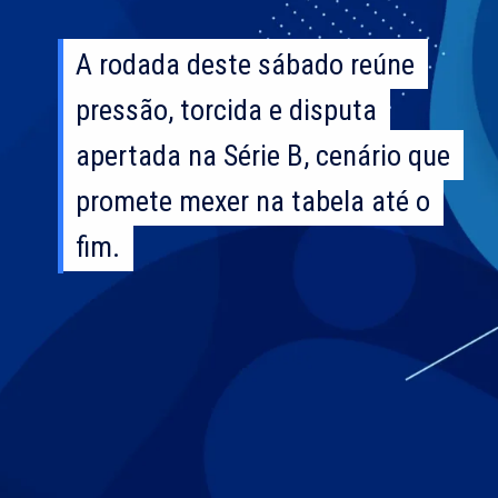
A rodada deste sábado reúne
A rodada deste sábado reúne
pressão, torcida e disputa
pressão, torcida e disputa
apertada na Série B, cenário que
apertada na Série B, cenário que
promete mexer na tabela até o
promete mexer na tabela até o
fim.
fim.