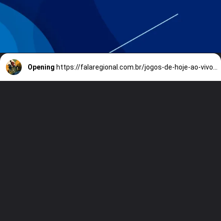
Opening
https://falaregional.com.br/jogos-de-hoje-ao-vivo-na-tv-e-streaming-09-05-2026-guia-completo-mostra-horarios-e-onde-assistir-futebol-ao-vivo-neste-sabado.html