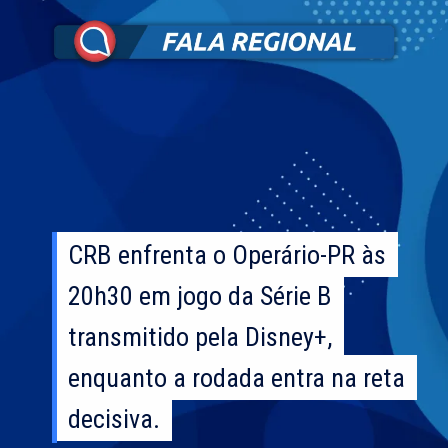
CRB enfrenta o Operário-PR às
CRB enfrenta o Operário-PR às
20h30 em jogo da Série B
20h30 em jogo da Série B
transmitido pela Disney+,
transmitido pela Disney+,
enquanto a rodada entra na reta
enquanto a rodada entra na reta
decisiva.
decisiva.