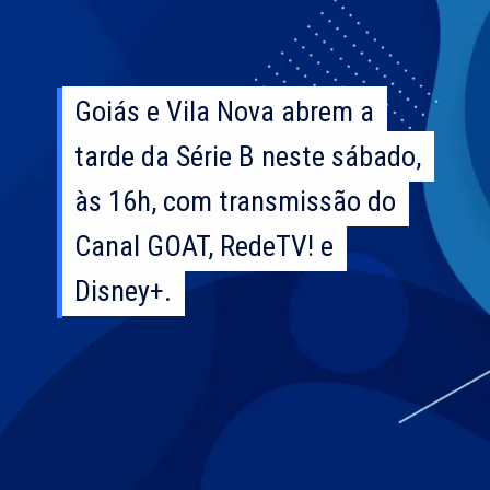
Goiás e Vila Nova abrem a
Goiás e Vila Nova abrem a
tarde da Série B neste sábado,
tarde da Série B neste sábado,
às 16h, com transmissão do
às 16h, com transmissão do
Canal GOAT, RedeTV! e
Canal GOAT, RedeTV! e
Disney+.
Disney+.