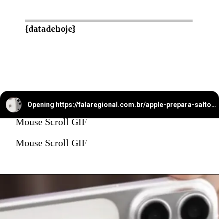
{datadehoje}
Opening
https://falaregional.com.br/apple-prepara-salto-com-iphone-17-pro-max-e-camera-telefoto-de-48-mp-com-zoom-optico-de-ate-8x.html
Mouse Scroll GIF
Mouse Scroll GIF