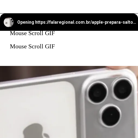
Opening
https://falaregional.com.br/apple-prepara-salto-com-iphone-17-pro-max-e-camera-telefoto-de-48-mp-com-zoom-optico-de-ate-8x.html
Mouse Scroll GIF
Mouse Scroll GIF