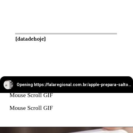
{datadehoje}
Opening
https://falaregional.com.br/apple-prepara-salto-com-iphone-17-pro-max-e-camera-telefoto-de-48-mp-com-zoom-optico-de-ate-8x.html
Mouse Scroll GIF
Mouse Scroll GIF