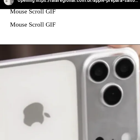
Opening
https://falaregional.com.br/apple-prepara-salto-com-iphone-17-pro-max-e-camera-telefoto-de-48-mp-com-zoom-optico-de-ate-8x.html
Mouse Scroll GIF
Mouse Scroll GIF