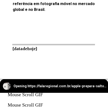
referência em fotografia móvel no mercado
global e no Brasil.
{datadehoje}
Opening
https://falaregional.com.br/apple-prepara-salto-com-iphone-17-pro-max-e-camera-telefoto-de-48-mp-com-zoom-optico-de-ate-8x.html
Mouse Scroll GIF
Mouse Scroll GIF