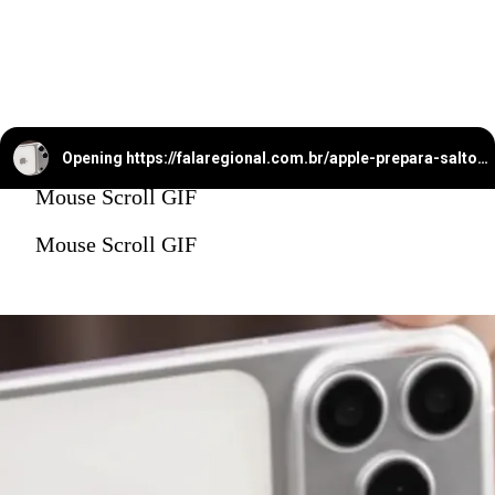
Opening
https://falaregional.com.br/apple-prepara-salto-com-iphone-17-pro-max-e-camera-telefoto-de-48-mp-com-zoom-optico-de-ate-8x.html
Mouse Scroll GIF
Mouse Scroll GIF