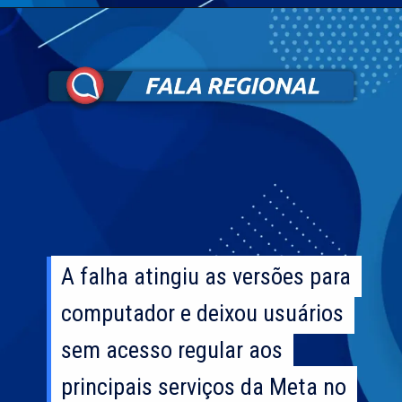
A falha atingiu as versões para
A falha atingiu as versões para
computador e deixou usuários
computador e deixou usuários
sem acesso regular aos
sem acesso regular aos
principais serviços da Meta no
principais serviços da Meta no