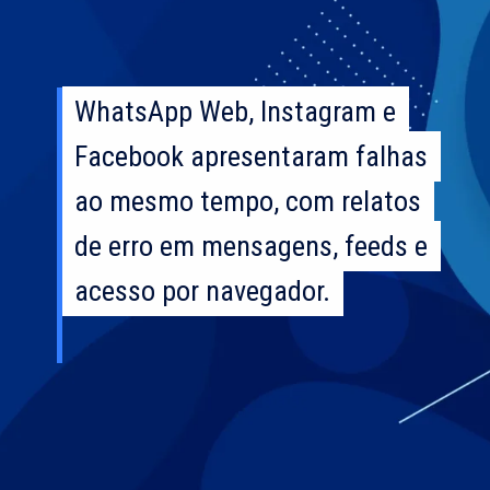
WhatsApp Web, Instagram e
WhatsApp Web, Instagram e
Facebook apresentaram falhas
Facebook apresentaram falhas
ao mesmo tempo, com relatos
ao mesmo tempo, com relatos
de erro em mensagens, feeds e
de erro em mensagens, feeds e
acesso por navegador.
acesso por navegador.