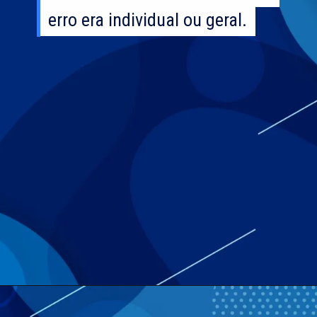
erro era individual ou geral.
erro era individual ou geral.