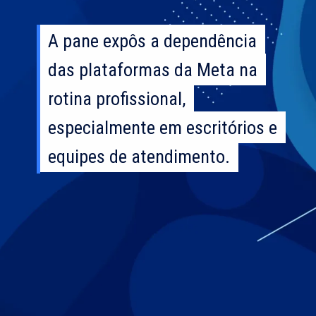
A pane expôs a dependência
A pane expôs a dependência
das plataformas da Meta na
das plataformas da Meta na
rotina profissional,
rotina profissional,
especialmente em escritórios e
especialmente em escritórios e
equipes de atendimento.
equipes de atendimento.