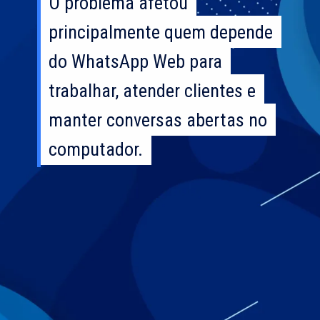
O problema afetou
O problema afetou
principalmente quem depende
principalmente quem depende
do WhatsApp Web para
do WhatsApp Web para
trabalhar, atender clientes e
trabalhar, atender clientes e
manter conversas abertas no
manter conversas abertas no
computador.
computador.