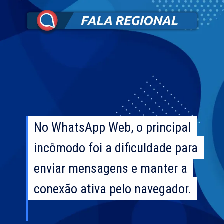
No WhatsApp Web, o principal
No WhatsApp Web, o principal
incômodo foi a dificuldade para
incômodo foi a dificuldade para
enviar mensagens e manter a
enviar mensagens e manter a
conexão ativa pelo navegador.
conexão ativa pelo navegador.