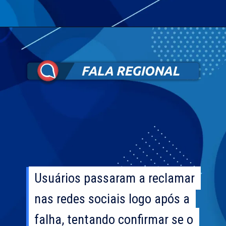
Usuários passaram a reclamar
Usuários passaram a reclamar
nas redes sociais logo após a
nas redes sociais logo após a
falha, tentando confirmar se o
falha, tentando confirmar se o