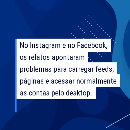
No Instagram e no Facebook,
No Instagram e no Facebook,
os relatos apontaram
os relatos apontaram
problemas para carregar feeds,
problemas para carregar feeds,
páginas e acessar normalmente
páginas e acessar normalmente
as contas pelo desktop.
as contas pelo desktop.