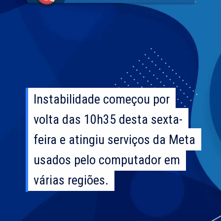
Instabilidade começou por
Instabilidade começou por
volta das 10h35 desta sexta-
volta das 10h35 desta sexta-
feira e atingiu serviços da Meta
feira e atingiu serviços da Meta
usados pelo computador em
usados pelo computador em
várias regiões.
várias regiões.