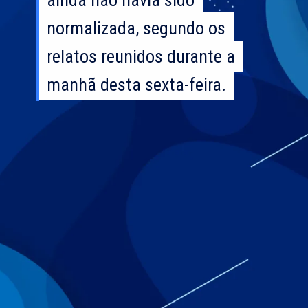
normalizada, segundo os
normalizada, segundo os
relatos reunidos durante a
relatos reunidos durante a
manhã desta sexta-feira.
manhã desta sexta-feira.