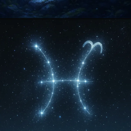
Opening
https://falaregional.com.br/?s=hor%C3%B3scopo