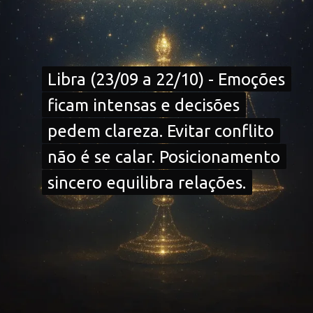
Libra (23/09 a 22/10) - Emoções
Libra (23/09 a 22/10) - Emoções
ficam intensas e decisões
ficam intensas e decisões
pedem clareza. Evitar conflito
pedem clareza. Evitar conflito
não é se calar. Posicionamento
não é se calar. Posicionamento
sincero equilibra relações.
sincero equilibra relações.