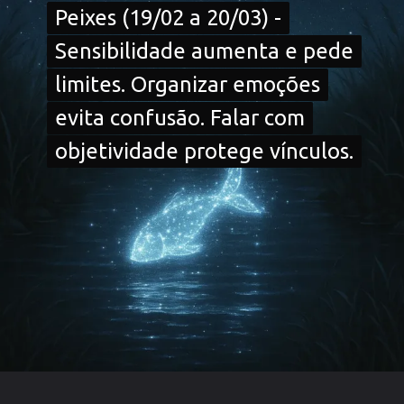
Peixes (19/02 a 20/03) -
Peixes (19/02 a 20/03) -
Sensibilidade aumenta e pede
Sensibilidade aumenta e pede
limites. Organizar emoções
limites. Organizar emoções
evita confusão. Falar com
evita confusão. Falar com
objetividade protege vínculos.
objetividade protege vínculos.
Opening
https://falaregional.com.br/?s=hor%C3%B3scopo