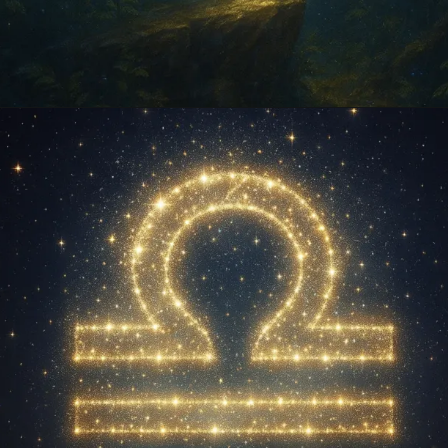
Opening
https://falaregional.com.br/?s=hor%C3%B3scopo