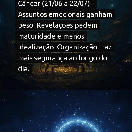
Câncer (21/06 a 22/07) -
Câncer (21/06 a 22/07) -
Assuntos emocionais ganham
Assuntos emocionais ganham
peso. Revelações pedem
peso. Revelações pedem
maturidade e menos
maturidade e menos
idealização. Organização traz
idealização. Organização traz
mais segurança ao longo do
mais segurança ao longo do
dia.
dia.
Opening
https://falaregional.com.br/?s=hor%C3%B3scopo