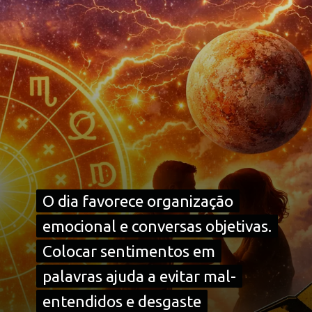
O dia favorece organização
O dia favorece organização
emocional e conversas objetivas.
emocional e conversas objetivas.
Colocar sentimentos em
Colocar sentimentos em
palavras ajuda a evitar mal-
palavras ajuda a evitar mal-
entendidos e desgaste
entendidos e desgaste