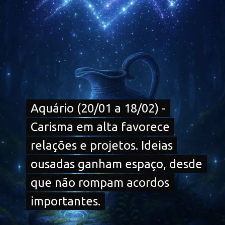
Aquário (20/01 a 18/02) -
Aquário (20/01 a 18/02) -
Carisma em alta favorece
Carisma em alta favorece
relações e projetos. Ideias
relações e projetos. Ideias
ousadas ganham espaço, desde
ousadas ganham espaço, desde
que não rompam acordos
que não rompam acordos
importantes.
importantes.