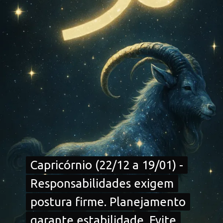
Capricórnio (22/12 a 19/01) -
Capricórnio (22/12 a 19/01) -
Responsabilidades exigem
Responsabilidades exigem
postura firme. Planejamento
postura firme. Planejamento
garante estabilidade. Evite
garante estabilidade. Evite