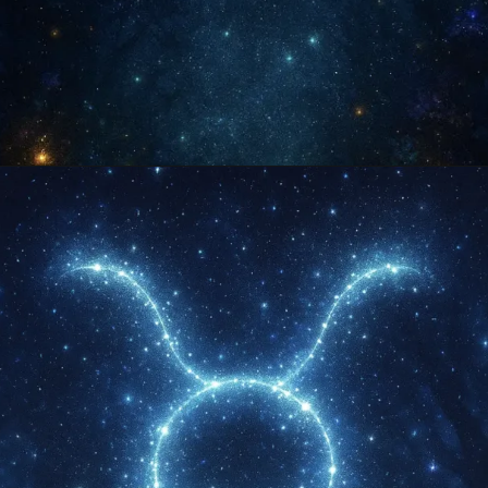
Opening
https://falaregional.com.br/?s=hor%C3%B3scopo