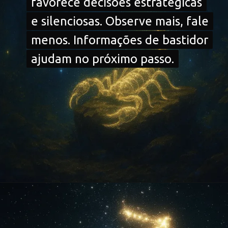
favorece decisões estratégicas
favorece decisões estratégicas
e silenciosas. Observe mais, fale
e silenciosas. Observe mais, fale
menos. Informações de bastidor
menos. Informações de bastidor
ajudam no próximo passo.
ajudam no próximo passo.
Opening
https://falaregional.com.br/?s=hor%C3%B3scopo