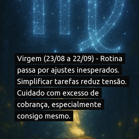
Virgem (23/08 a 22/09) - Rotina
Virgem (23/08 a 22/09) - Rotina
passa por ajustes inesperados.
passa por ajustes inesperados.
Simplificar tarefas reduz tensão.
Simplificar tarefas reduz tensão.
Cuidado com excesso de
Cuidado com excesso de
cobrança, especialmente
cobrança, especialmente
consigo mesmo.
consigo mesmo.