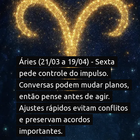
Áries (21/03 a 19/04) - Sexta
Áries (21/03 a 19/04) - Sexta
pede controle do impulso.
pede controle do impulso.
Conversas podem mudar planos,
Conversas podem mudar planos,
então pense antes de agir.
então pense antes de agir.
Ajustes rápidos evitam conflitos
Ajustes rápidos evitam conflitos
e preservam acordos
e preservam acordos
importantes.
importantes.