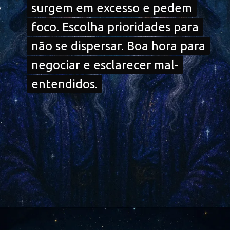
surgem em excesso e pedem
surgem em excesso e pedem
foco. Escolha prioridades para
foco. Escolha prioridades para
não se dispersar. Boa hora para
não se dispersar. Boa hora para
negociar e esclarecer mal-
negociar e esclarecer mal-
entendidos.
entendidos.
Opening
https://falaregional.com.br/?s=hor%C3%B3scopo