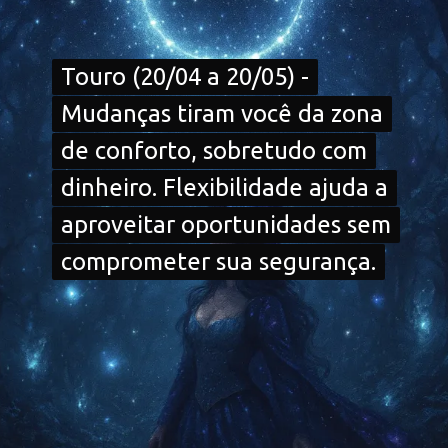
Touro (20/04 a 20/05) -
Touro (20/04 a 20/05) -
Mudanças tiram você da zona
Mudanças tiram você da zona
de conforto, sobretudo com
de conforto, sobretudo com
dinheiro. Flexibilidade ajuda a
dinheiro. Flexibilidade ajuda a
aproveitar oportunidades sem
aproveitar oportunidades sem
comprometer sua segurança.
comprometer sua segurança.