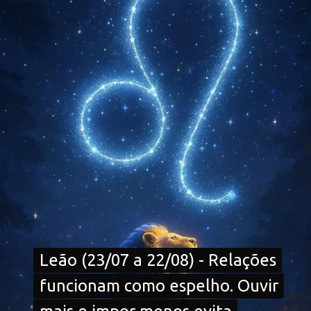
Leão (23/07 a 22/08) - Relações
Leão (23/07 a 22/08) - Relações
funcionam como espelho. Ouvir
funcionam como espelho. Ouvir