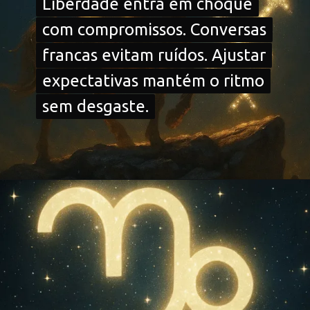
Liberdade entra em choque
Liberdade entra em choque
com compromissos. Conversas
com compromissos. Conversas
francas evitam ruídos. Ajustar
francas evitam ruídos. Ajustar
expectativas mantém o ritmo
expectativas mantém o ritmo
sem desgaste.
sem desgaste.
Opening
https://falaregional.com.br/?s=hor%C3%B3scopo