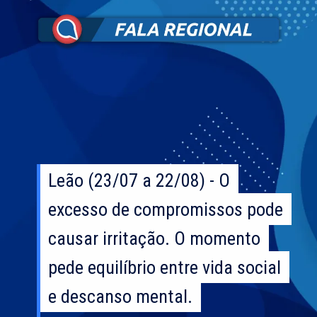
Leão (23/07 a 22/08) - O
Leão (23/07 a 22/08) - O
excesso de compromissos pode
excesso de compromissos pode
causar irritação. O momento
causar irritação. O momento
pede equilíbrio entre vida social
pede equilíbrio entre vida social
e descanso mental.
e descanso mental.