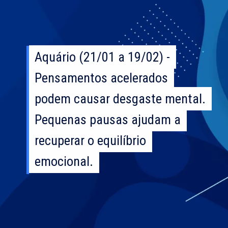
Aquário (21/01 a 19/02) -
Aquário (21/01 a 19/02) -
Pensamentos acelerados
Pensamentos acelerados
podem causar desgaste mental.
podem causar desgaste mental.
Pequenas pausas ajudam a
Pequenas pausas ajudam a
recuperar o equilíbrio
recuperar o equilíbrio
emocional.
emocional.