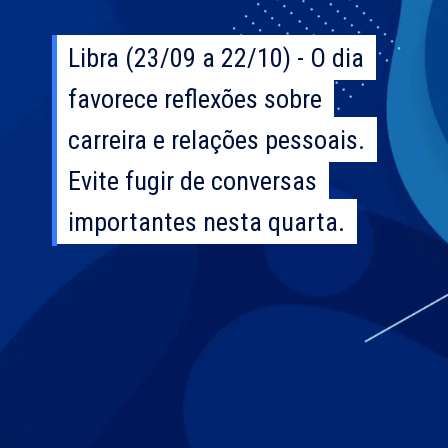
Libra (23/09 a 22/10) - O dia
Libra (23/09 a 22/10) - O dia
favorece reflexões sobre
favorece reflexões sobre
carreira e relações pessoais.
carreira e relações pessoais.
Evite fugir de conversas
Evite fugir de conversas
importantes nesta quarta.
importantes nesta quarta.