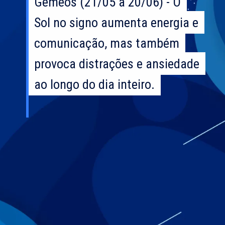
Gêmeos (21/05 a 20/06) - O
Gêmeos (21/05 a 20/06) - O
Sol no signo aumenta energia e
Sol no signo aumenta energia e
comunicação, mas também
comunicação, mas também
provoca distrações e ansiedade
provoca distrações e ansiedade
ao longo do dia inteiro.
ao longo do dia inteiro.