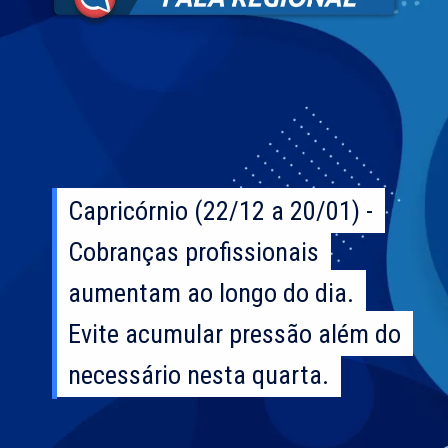
Capricórnio (22/12 a 20/01) -
Capricórnio (22/12 a 20/01) -
Cobranças profissionais
Cobranças profissionais
aumentam ao longo do dia.
aumentam ao longo do dia.
Evite acumular pressão além do
Evite acumular pressão além do
necessário nesta quarta.
necessário nesta quarta.