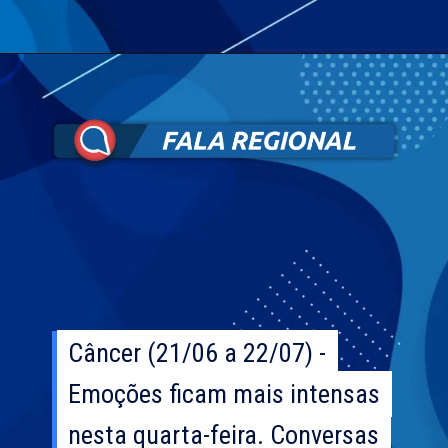
Câncer (21/06 a 22/07) -
Câncer (21/06 a 22/07) -
Emoções ficam mais intensas
Emoções ficam mais intensas
nesta quarta-feira. Conversas
nesta quarta-feira. Conversas