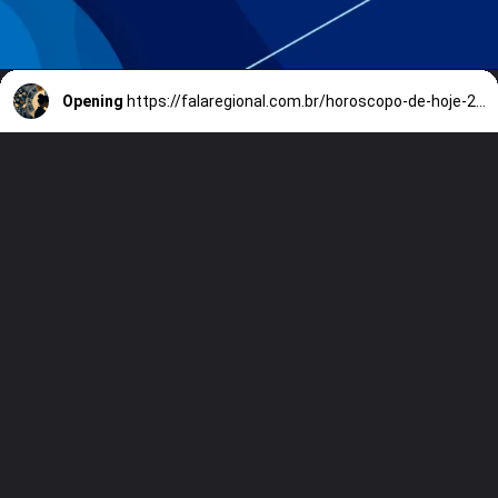
Opening
https://falaregional.com.br/horoscopo-de-hoje-27-05-2026-tensao-astral-mexe-com-emocoes-dinheiro-e-decisoes-dos-signos-nesta-quarta.html