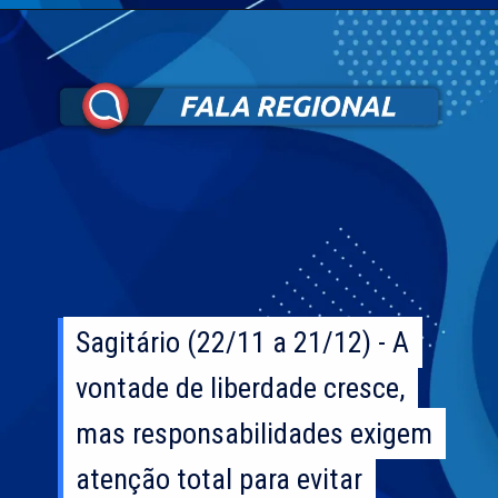
Sagitário (22/11 a 21/12) - A
Sagitário (22/11 a 21/12) - A
vontade de liberdade cresce,
vontade de liberdade cresce,
mas responsabilidades exigem
mas responsabilidades exigem
atenção total para evitar
atenção total para evitar