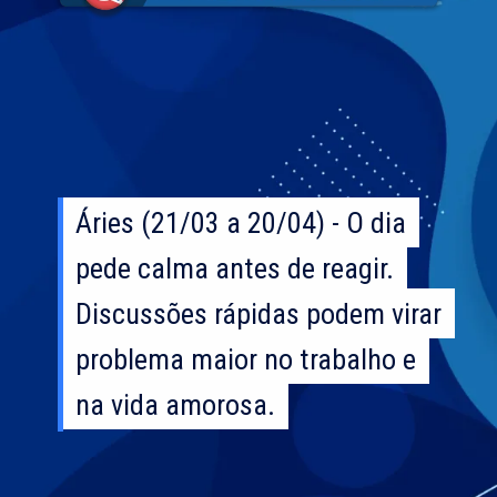
Áries (21/03 a 20/04) - O dia
Áries (21/03 a 20/04) - O dia
pede calma antes de reagir.
pede calma antes de reagir.
Discussões rápidas podem virar
Discussões rápidas podem virar
problema maior no trabalho e
problema maior no trabalho e
na vida amorosa.
na vida amorosa.