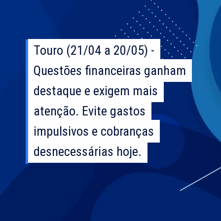
Touro (21/04 a 20/05) -
Touro (21/04 a 20/05) -
Questões financeiras ganham
Questões financeiras ganham
destaque e exigem mais
destaque e exigem mais
atenção. Evite gastos
atenção. Evite gastos
impulsivos e cobranças
impulsivos e cobranças
desnecessárias hoje.
desnecessárias hoje.