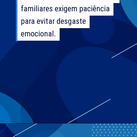
familiares exigem paciência
familiares exigem paciência
para evitar desgaste
para evitar desgaste
emocional.
emocional.