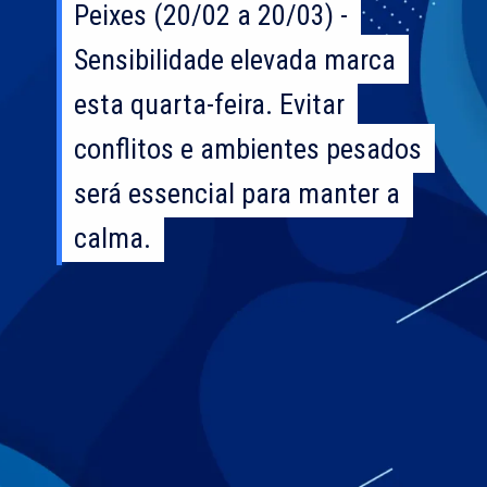
Peixes (20/02 a 20/03) -
Peixes (20/02 a 20/03) -
Sensibilidade elevada marca
Sensibilidade elevada marca
esta quarta-feira. Evitar
esta quarta-feira. Evitar
conflitos e ambientes pesados
conflitos e ambientes pesados
será essencial para manter a
será essencial para manter a
calma.
calma.