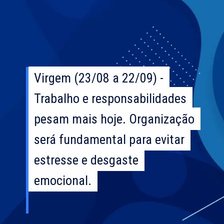
Virgem (23/08 a 22/09) -
Virgem (23/08 a 22/09) -
Trabalho e responsabilidades
Trabalho e responsabilidades
pesam mais hoje. Organização
pesam mais hoje. Organização
será fundamental para evitar
será fundamental para evitar
estresse e desgaste
estresse e desgaste
emocional.
emocional.