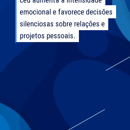
emocional e favorece decisões
emocional e favorece decisões
silenciosas sobre relações e
silenciosas sobre relações e
projetos pessoais.
projetos pessoais.