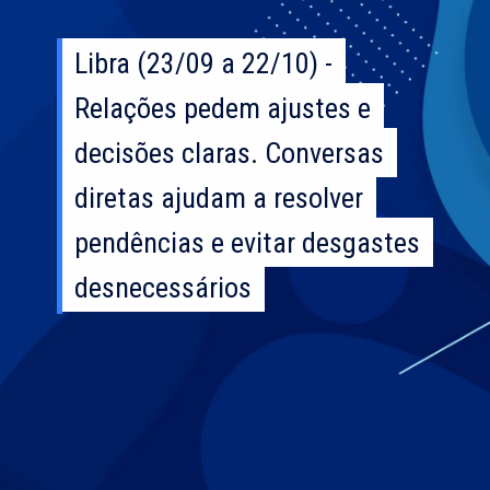
Libra (23/09 a 22/10) -
Libra (23/09 a 22/10) -
Relações pedem ajustes e
Relações pedem ajustes e
decisões claras. Conversas
decisões claras. Conversas
diretas ajudam a resolver
diretas ajudam a resolver
pendências e evitar desgastes
pendências e evitar desgastes
desnecessários
desnecessários