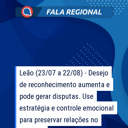
Leão (23/07 a 22/08) - Desejo
Leão (23/07 a 22/08) - Desejo
de reconhecimento aumenta e
de reconhecimento aumenta e
pode gerar disputas. Use
pode gerar disputas. Use
estratégia e controle emocional
estratégia e controle emocional
para preservar relações no
para preservar relações no