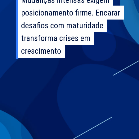
posicionamento firme. Encarar
posicionamento firme. Encarar
desafios com maturidade
desafios com maturidade
transforma crises em
transforma crises em
crescimento
crescimento