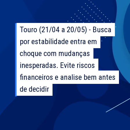
Touro (21/04 a 20/05) - Busca
Touro (21/04 a 20/05) - Busca
por estabilidade entra em
por estabilidade entra em
choque com mudanças
choque com mudanças
inesperadas. Evite riscos
inesperadas. Evite riscos
financeiros e analise bem antes
financeiros e analise bem antes
de decidir
de decidir