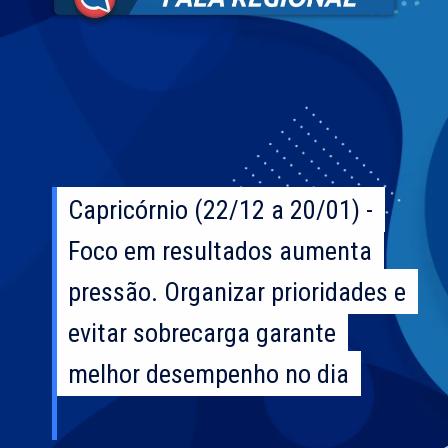
Capricórnio (22/12 a 20/01) -
Capricórnio (22/12 a 20/01) -
Foco em resultados aumenta
Foco em resultados aumenta
pressão. Organizar prioridades e
pressão. Organizar prioridades e
evitar sobrecarga garante
evitar sobrecarga garante
melhor desempenho no dia
melhor desempenho no dia