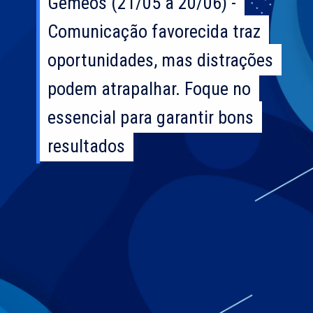
Gêmeos (21/05 a 20/06) -
Gêmeos (21/05 a 20/06) -
Comunicação favorecida traz
Comunicação favorecida traz
oportunidades, mas distrações
oportunidades, mas distrações
podem atrapalhar. Foque no
podem atrapalhar. Foque no
essencial para garantir bons
essencial para garantir bons
resultados
resultados