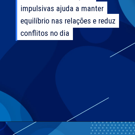
impulsivas ajuda a manter
impulsivas ajuda a manter
equilíbrio nas relações e reduz
equilíbrio nas relações e reduz
conflitos no dia
conflitos no dia