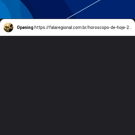
Opening
https://falaregional.com.br/horoscopo-de-hoje-27-de-abril-de-2026-tensao-entre-estabilidade-e-mudanca-marca-decisoes-e-emocoes-nos-signos.html