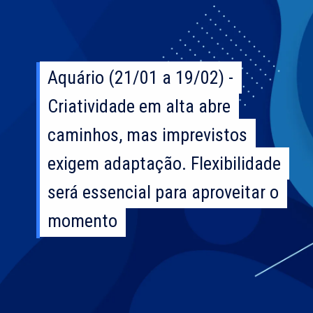
Aquário (21/01 a 19/02) -
Aquário (21/01 a 19/02) -
Criatividade em alta abre
Criatividade em alta abre
caminhos, mas imprevistos
caminhos, mas imprevistos
exigem adaptação. Flexibilidade
exigem adaptação. Flexibilidade
será essencial para aproveitar o
será essencial para aproveitar o
momento
momento