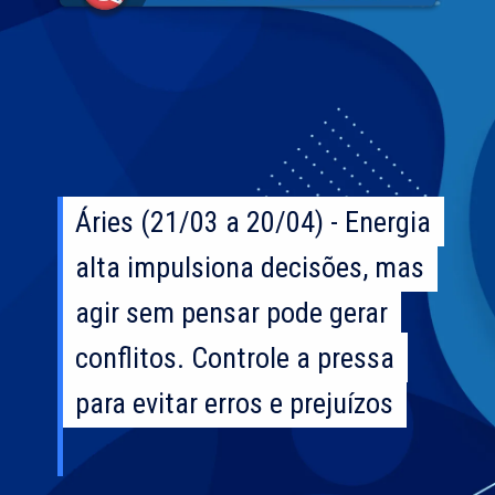
Áries (21/03 a 20/04) - Energia
Áries (21/03 a 20/04) - Energia
alta impulsiona decisões, mas
alta impulsiona decisões, mas
agir sem pensar pode gerar
agir sem pensar pode gerar
conflitos. Controle a pressa
conflitos. Controle a pressa
para evitar erros e prejuízos
para evitar erros e prejuízos