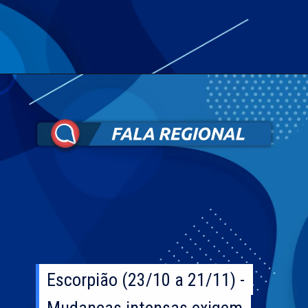
Escorpião (23/10 a 21/11) -
Escorpião (23/10 a 21/11) -
Mudanças intensas exigem
Mudanças intensas exigem