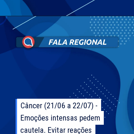
Câncer (21/06 a 22/07) -
Câncer (21/06 a 22/07) -
Emoções intensas pedem
Emoções intensas pedem
cautela. Evitar reações
cautela. Evitar reações