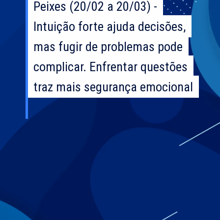
Peixes (20/02 a 20/03) -
Peixes (20/02 a 20/03) -
Intuição forte ajuda decisões,
Intuição forte ajuda decisões,
mas fugir de problemas pode
mas fugir de problemas pode
complicar. Enfrentar questões
complicar. Enfrentar questões
traz mais segurança emocional
traz mais segurança emocional