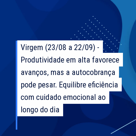
Virgem (23/08 a 22/09) -
Virgem (23/08 a 22/09) -
Produtividade em alta favorece
Produtividade em alta favorece
avanços, mas a autocobrança
avanços, mas a autocobrança
pode pesar. Equilibre eficiência
pode pesar. Equilibre eficiência
com cuidado emocional ao
com cuidado emocional ao
longo do dia
longo do dia