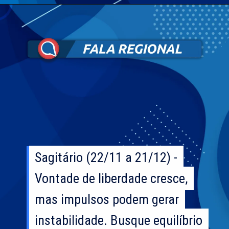
Sagitário (22/11 a 21/12) -
Sagitário (22/11 a 21/12) -
Vontade de liberdade cresce,
Vontade de liberdade cresce,
mas impulsos podem gerar
mas impulsos podem gerar
instabilidade. Busque equilíbrio
instabilidade. Busque equilíbrio