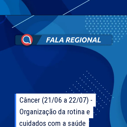
Câncer (21/06 a 22/07) -
Câncer (21/06 a 22/07) -
Organização da rotina e
Organização da rotina e
cuidados com a saúde
cuidados com a saúde