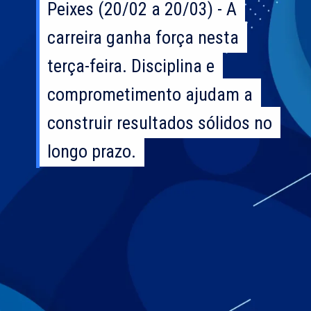
Peixes (20/02 a 20/03) - A
Peixes (20/02 a 20/03) - A
carreira ganha força nesta
carreira ganha força nesta
terça-feira. Disciplina e
terça-feira. Disciplina e
comprometimento ajudam a
comprometimento ajudam a
construir resultados sólidos no
construir resultados sólidos no
longo prazo.
longo prazo.