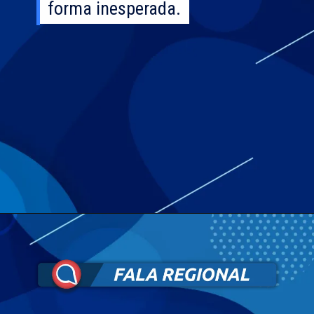
forma inesperada.
forma inesperada.