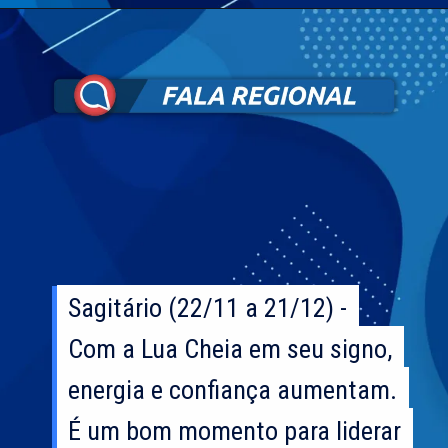
Sagitário (22/11 a 21/12) -
Sagitário (22/11 a 21/12) -
Com a Lua Cheia em seu signo,
Com a Lua Cheia em seu signo,
energia e confiança aumentam.
energia e confiança aumentam.
É um bom momento para liderar
É um bom momento para liderar