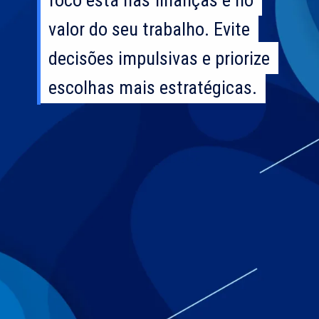
valor do seu trabalho. Evite
valor do seu trabalho. Evite
decisões impulsivas e priorize
decisões impulsivas e priorize
escolhas mais estratégicas.
escolhas mais estratégicas.