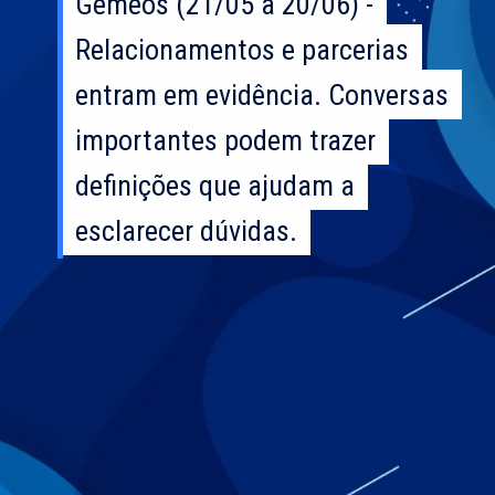
Gêmeos (21/05 a 20/06) -
Gêmeos (21/05 a 20/06) -
Relacionamentos e parcerias
Relacionamentos e parcerias
entram em evidência. Conversas
entram em evidência. Conversas
importantes podem trazer
importantes podem trazer
definições que ajudam a
definições que ajudam a
esclarecer dúvidas.
esclarecer dúvidas.