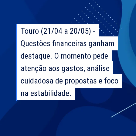
Touro (21/04 a 20/05) -
Touro (21/04 a 20/05) -
Questões financeiras ganham
Questões financeiras ganham
destaque. O momento pede
destaque. O momento pede
atenção aos gastos, análise
atenção aos gastos, análise
cuidadosa de propostas e foco
cuidadosa de propostas e foco
na estabilidade.
na estabilidade.