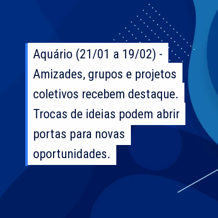
Aquário (21/01 a 19/02) -
Aquário (21/01 a 19/02) -
Amizades, grupos e projetos
Amizades, grupos e projetos
coletivos recebem destaque.
coletivos recebem destaque.
Trocas de ideias podem abrir
Trocas de ideias podem abrir
portas para novas
portas para novas
oportunidades.
oportunidades.