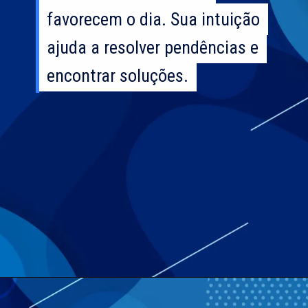
favorecem o dia. Sua intuição
favorecem o dia. Sua intuição
ajuda a resolver pendências e
ajuda a resolver pendências e
encontrar soluções.
encontrar soluções.