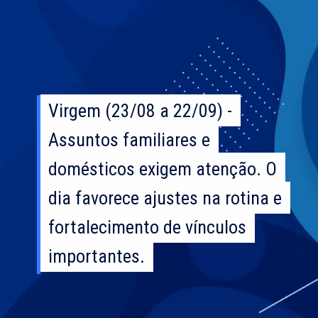
Virgem (23/08 a 22/09) -
Virgem (23/08 a 22/09) -
Assuntos familiares e
Assuntos familiares e
domésticos exigem atenção. O
domésticos exigem atenção. O
dia favorece ajustes na rotina e
dia favorece ajustes na rotina e
fortalecimento de vínculos
fortalecimento de vínculos
importantes.
importantes.