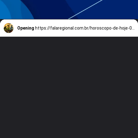
Opening
https://falaregional.com.br/horoscopo-de-hoje-02-06-2026-lua-cheia-movimenta-emocoes-decisoes-e-traz-alertas-para-os-12-signos-nesta-terca.html