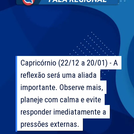
Capricórnio (22/12 a 20/01) - A
Capricórnio (22/12 a 20/01) - A
reflexão será uma aliada
reflexão será uma aliada
importante. Observe mais,
importante. Observe mais,
planeje com calma e evite
planeje com calma e evite
responder imediatamente a
responder imediatamente a
pressões externas.
pressões externas.