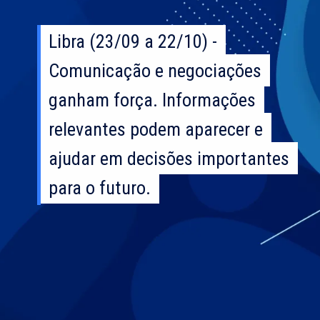
Libra (23/09 a 22/10) -
Libra (23/09 a 22/10) -
Comunicação e negociações
Comunicação e negociações
ganham força. Informações
ganham força. Informações
relevantes podem aparecer e
relevantes podem aparecer e
ajudar em decisões importantes
ajudar em decisões importantes
para o futuro.
para o futuro.