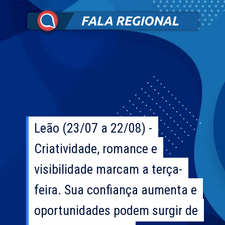
Leão (23/07 a 22/08) -
Leão (23/07 a 22/08) -
Criatividade, romance e
Criatividade, romance e
visibilidade marcam a terça-
visibilidade marcam a terça-
feira. Sua confiança aumenta e
feira. Sua confiança aumenta e
oportunidades podem surgir de
oportunidades podem surgir de