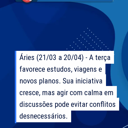
Áries (21/03 a 20/04) - A terça
Áries (21/03 a 20/04) - A terça
favorece estudos, viagens e
favorece estudos, viagens e
novos planos. Sua iniciativa
novos planos. Sua iniciativa
cresce, mas agir com calma em
cresce, mas agir com calma em
discussões pode evitar conflitos
discussões pode evitar conflitos
desnecessários.
desnecessários.