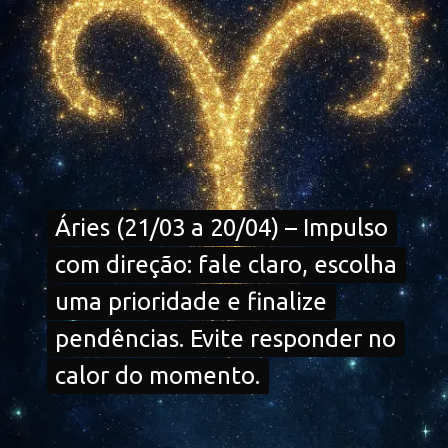
Áries (21/03 a 20/04) – Impulso
Áries (21/03 a 20/04) – Impulso
com direção: fale claro, escolha
com direção: fale claro, escolha
uma prioridade e finalize
uma prioridade e finalize
pendências. Evite responder no
pendências. Evite responder no
calor do momento.
calor do momento.