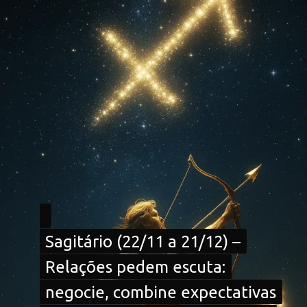
Sagitário (22/11 a 21/12) –
Sagitário (22/11 a 21/12) –
Relações pedem escuta:
Relações pedem escuta:
negocie, combine expectativas
negocie, combine expectativas