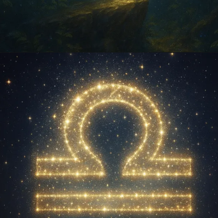
Opening
https://falaregional.com.br/?s=hor%C3%B3scopo