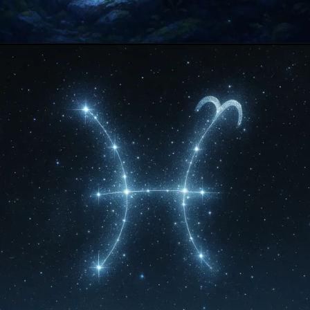
Opening
https://falaregional.com.br/?s=hor%C3%B3scopo