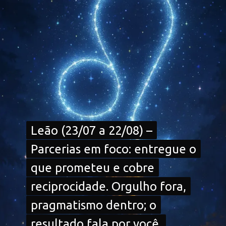
Leão (23/07 a 22/08) –
Leão (23/07 a 22/08) –
Parcerias em foco: entregue o
Parcerias em foco: entregue o
que prometeu e cobre
que prometeu e cobre
reciprocidade. Orgulho fora,
reciprocidade. Orgulho fora,
pragmatismo dentro; o
pragmatismo dentro; o
resultado fala por você.
resultado fala por você.