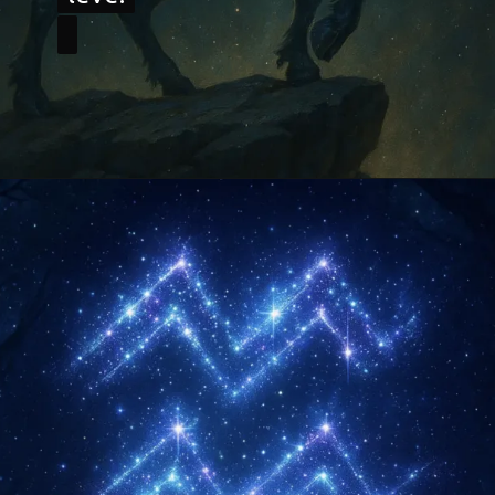
Opening
https://falaregional.com.br/?s=hor%C3%B3scopo