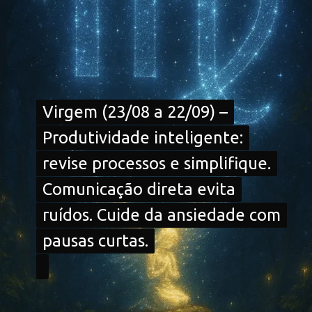
Virgem (23/08 a 22/09) –
Virgem (23/08 a 22/09) –
Produtividade inteligente:
Produtividade inteligente:
revise processos e simplifique.
revise processos e simplifique.
Comunicação direta evita
Comunicação direta evita
ruídos. Cuide da ansiedade com
ruídos. Cuide da ansiedade com
pausas curtas.
pausas curtas.