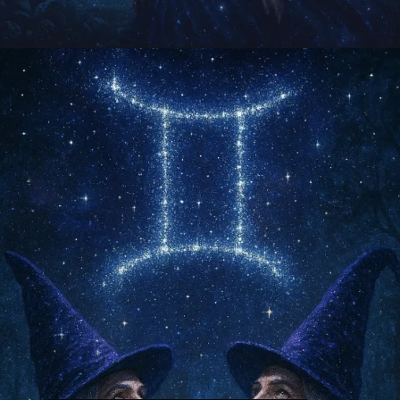
Opening
https://falaregional.com.br/?s=hor%C3%B3scopo