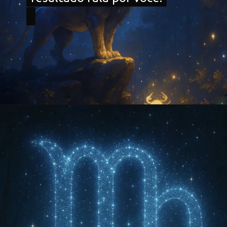
Opening
https://falaregional.com.br/?s=hor%C3%B3scopo