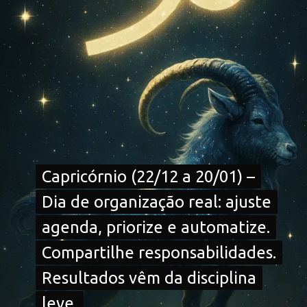
Capricórnio (22/12 a 20/01) –
Capricórnio (22/12 a 20/01) –
Dia de organização real: ajuste
Dia de organização real: ajuste
agenda, priorize e automatize.
agenda, priorize e automatize.
Compartilhe responsabilidades.
Compartilhe responsabilidades.
Resultados vêm da disciplina
Resultados vêm da disciplina
leve.
leve.