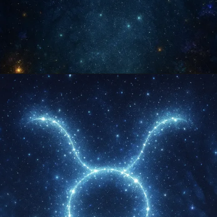
Opening
https://falaregional.com.br/?s=hor%C3%B3scopo