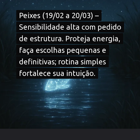
Peixes (19/02 a 20/03) –
Peixes (19/02 a 20/03) –
Sensibilidade alta com pedido
Sensibilidade alta com pedido
de estrutura. Proteja energia,
de estrutura. Proteja energia,
faça escolhas pequenas e
faça escolhas pequenas e
definitivas; rotina simples
definitivas; rotina simples
fortalece sua intuição.
fortalece sua intuição.
Opening
https://falaregional.com.br/?s=hor%C3%B3scopo