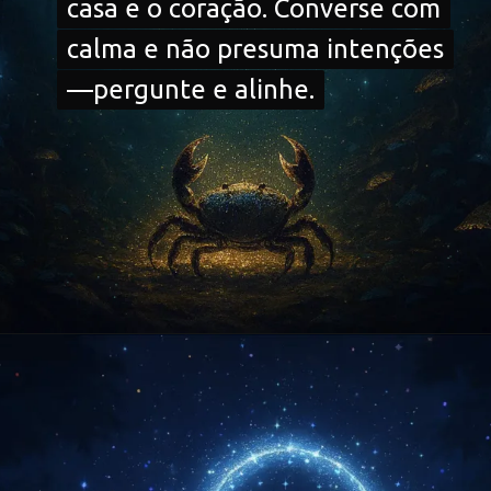
casa e o coração. Converse com
casa e o coração. Converse com
calma e não presuma intenções
calma e não presuma intenções
—pergunte e alinhe.
—pergunte e alinhe.
Opening
https://falaregional.com.br/?s=hor%C3%B3scopo