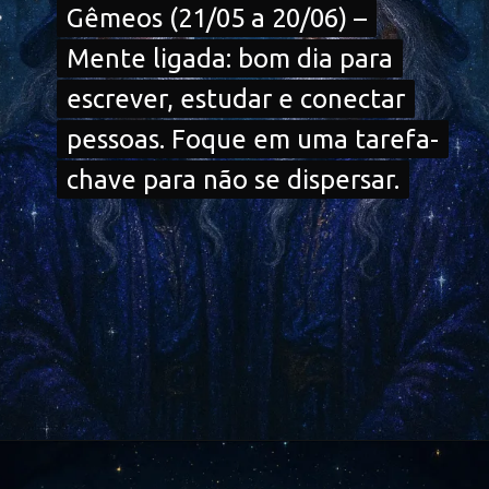
Gêmeos (21/05 a 20/06) –
Gêmeos (21/05 a 20/06) –
Mente ligada: bom dia para
Mente ligada: bom dia para
escrever, estudar e conectar
escrever, estudar e conectar
pessoas. Foque em uma tarefa-
pessoas. Foque em uma tarefa-
chave para não se dispersar.
chave para não se dispersar.
Opening
https://falaregional.com.br/?s=hor%C3%B3scopo