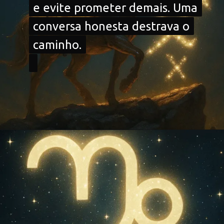
e evite prometer demais. Uma
e evite prometer demais. Uma
conversa honesta destrava o
conversa honesta destrava o
caminho.
caminho.
Opening
https://falaregional.com.br/?s=hor%C3%B3scopo