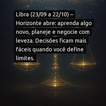
Libra (23/09 a 22/10) –
Libra (23/09 a 22/10) –
Horizonte abre: aprenda algo
Horizonte abre: aprenda algo
novo, planeje e negocie com
novo, planeje e negocie com
leveza. Decisões ficam mais
leveza. Decisões ficam mais
fáceis quando você define
fáceis quando você define
limites.
limites.