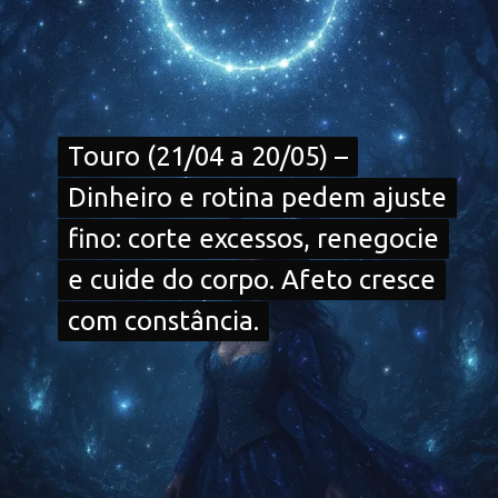
Touro (21/04 a 20/05) –
Touro (21/04 a 20/05) –
Dinheiro e rotina pedem ajuste
Dinheiro e rotina pedem ajuste
fino: corte excessos, renegocie
fino: corte excessos, renegocie
e cuide do corpo. Afeto cresce
e cuide do corpo. Afeto cresce
com constância.
com constância.