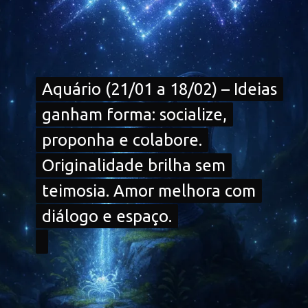
Aquário (21/01 a 18/02) – Ideias
Aquário (21/01 a 18/02) – Ideias
ganham forma: socialize,
ganham forma: socialize,
proponha e colabore.
proponha e colabore.
Originalidade brilha sem
Originalidade brilha sem
teimosia. Amor melhora com
teimosia. Amor melhora com
diálogo e espaço.
diálogo e espaço.