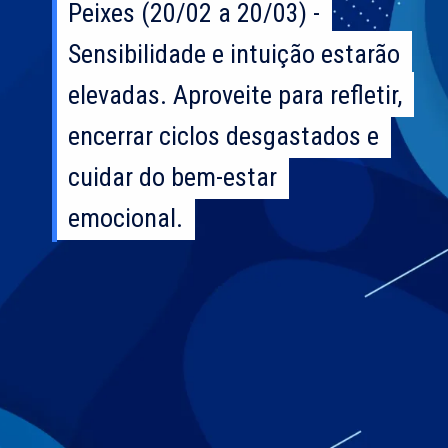
Peixes (20/02 a 20/03) -
Peixes (20/02 a 20/03) -
Sensibilidade e intuição estarão
Sensibilidade e intuição estarão
elevadas. Aproveite para refletir,
elevadas. Aproveite para refletir,
encerrar ciclos desgastados e
encerrar ciclos desgastados e
cuidar do bem-estar
cuidar do bem-estar
emocional.
emocional.