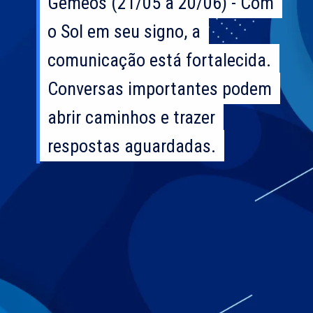
Gêmeos (21/05 a 20/06) - Com
Gêmeos (21/05 a 20/06) - Com
o Sol em seu signo, a
o Sol em seu signo, a
comunicação está fortalecida.
comunicação está fortalecida.
Conversas importantes podem
Conversas importantes podem
abrir caminhos e trazer
abrir caminhos e trazer
respostas aguardadas.
respostas aguardadas.