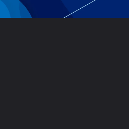
Opening
https://falaregional.com.br/horoscopo-do-dia-12-de-junho-de-2026-para-o-dia-dos-namorados-lua-minguante-movimenta-emocoes-dinheiro-e-decisoes-para-os-12-signos.html