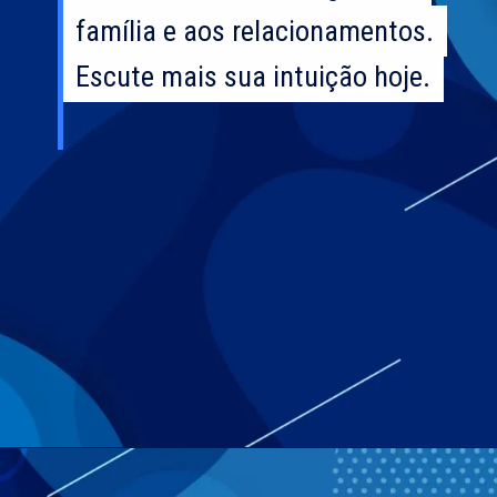
família e aos relacionamentos.
família e aos relacionamentos.
Escute mais sua intuição hoje.
Escute mais sua intuição hoje.