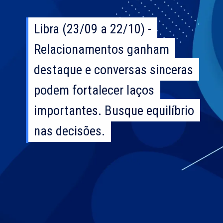
Libra (23/09 a 22/10) -
Libra (23/09 a 22/10) -
Relacionamentos ganham
Relacionamentos ganham
destaque e conversas sinceras
destaque e conversas sinceras
podem fortalecer laços
podem fortalecer laços
importantes. Busque equilíbrio
importantes. Busque equilíbrio
nas decisões.
nas decisões.