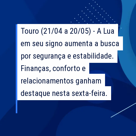
Touro (21/04 a 20/05) - A Lua
Touro (21/04 a 20/05) - A Lua
em seu signo aumenta a busca
em seu signo aumenta a busca
por segurança e estabilidade.
por segurança e estabilidade.
Finanças, conforto e
Finanças, conforto e
relacionamentos ganham
relacionamentos ganham
destaque nesta sexta-feira.
destaque nesta sexta-feira.