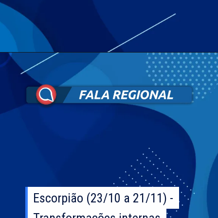
Escorpião (23/10 a 21/11) -
Escorpião (23/10 a 21/11) -
Transformações internas
Transformações internas