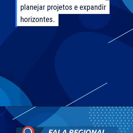
planejar projetos e expandir
planejar projetos e expandir
horizontes.
horizontes.