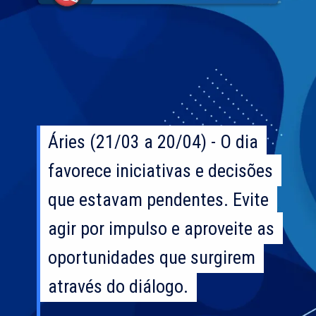
Áries (21/03 a 20/04) - O dia
Áries (21/03 a 20/04) - O dia
favorece iniciativas e decisões
favorece iniciativas e decisões
que estavam pendentes. Evite
que estavam pendentes. Evite
agir por impulso e aproveite as
agir por impulso e aproveite as
oportunidades que surgirem
oportunidades que surgirem
através do diálogo.
através do diálogo.