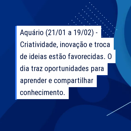
Aquário (21/01 a 19/02) -
Aquário (21/01 a 19/02) -
Criatividade, inovação e troca
Criatividade, inovação e troca
de ideias estão favorecidas. O
de ideias estão favorecidas. O
dia traz oportunidades para
dia traz oportunidades para
aprender e compartilhar
aprender e compartilhar
conhecimento.
conhecimento.