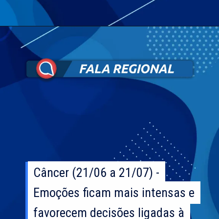
Câncer (21/06 a 21/07) -
Câncer (21/06 a 21/07) -
Emoções ficam mais intensas e
Emoções ficam mais intensas e
favorecem decisões ligadas à
favorecem decisões ligadas à