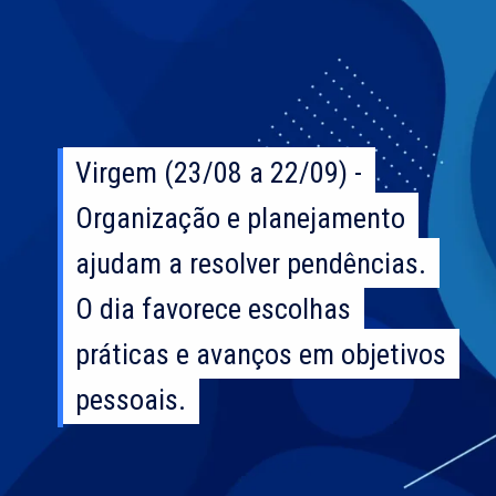
Virgem (23/08 a 22/09) -
Virgem (23/08 a 22/09) -
Organização e planejamento
Organização e planejamento
ajudam a resolver pendências.
ajudam a resolver pendências.
O dia favorece escolhas
O dia favorece escolhas
práticas e avanços em objetivos
práticas e avanços em objetivos
pessoais.
pessoais.