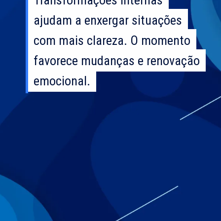
ajudam a enxergar situações
ajudam a enxergar situações
com mais clareza. O momento
com mais clareza. O momento
favorece mudanças e renovação
favorece mudanças e renovação
emocional.
emocional.