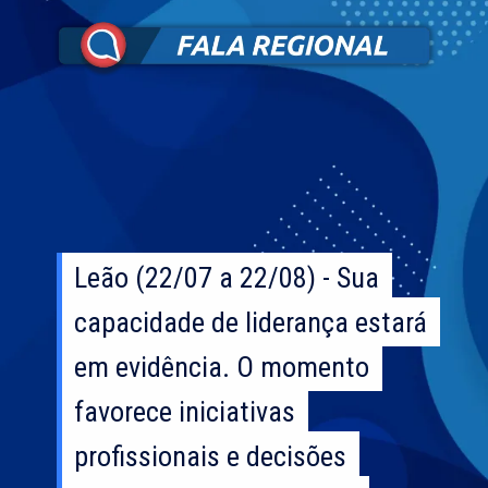
Leão (22/07 a 22/08) - Sua
Leão (22/07 a 22/08) - Sua
capacidade de liderança estará
capacidade de liderança estará
em evidência. O momento
em evidência. O momento
favorece iniciativas
favorece iniciativas
profissionais e decisões
profissionais e decisões