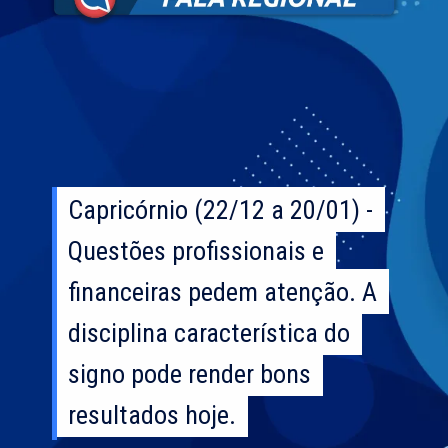
Capricórnio (22/12 a 20/01) -
Capricórnio (22/12 a 20/01) -
Questões profissionais e
Questões profissionais e
financeiras pedem atenção. A
financeiras pedem atenção. A
disciplina característica do
disciplina característica do
signo pode render bons
signo pode render bons
resultados hoje.
resultados hoje.