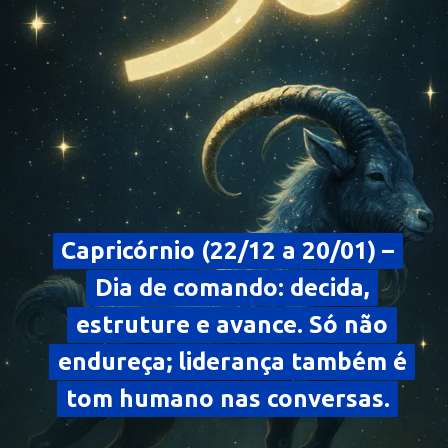
Capricórnio (22/12 a 20/01) –
Capricórnio (22/12 a 20/01) –
Dia de comando: decida,
Dia de comando: decida,
estruture e avance. Só não
estruture e avance. Só não
endureça; liderança também é
endureça; liderança também é
tom humano nas conversas.
tom humano nas conversas.