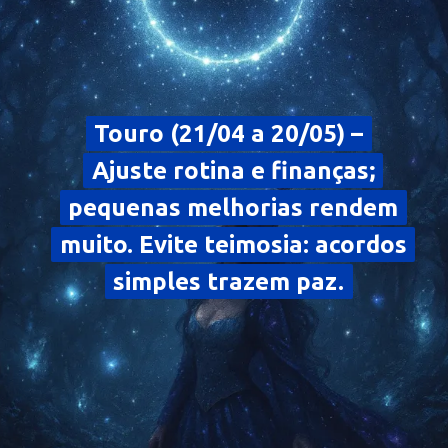
Touro (21/04 a 20/05) –
Touro (21/04 a 20/05) –
Ajuste rotina e finanças;
Ajuste rotina e finanças;
pequenas melhorias rendem
pequenas melhorias rendem
muito. Evite teimosia: acordos
muito. Evite teimosia: acordos
simples trazem paz.
simples trazem paz.