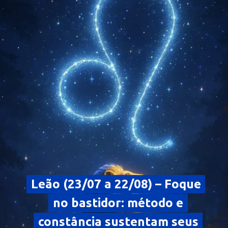
Leão (23/07 a 22/08) – Foque
Leão (23/07 a 22/08) – Foque
no bastidor: método e
no bastidor: método e
constância sustentam seus
constância sustentam seus