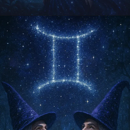
Opening
https://falaregional.com.br/?s=hor%C3%B3scopo