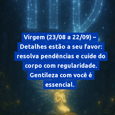
Virgem (23/08 a 22/09) –
Virgem (23/08 a 22/09) –
Detalhes estão a seu favor:
Detalhes estão a seu favor:
resolva pendências e cuide do
resolva pendências e cuide do
corpo com regularidade.
corpo com regularidade.
Gentileza com você é
Gentileza com você é
essencial.
essencial.