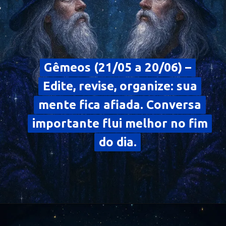
Gêmeos (21/05 a 20/06) –
Gêmeos (21/05 a 20/06) –
Edite, revise, organize: sua
Edite, revise, organize: sua
mente fica afiada. Conversa
mente fica afiada. Conversa
importante flui melhor no fim
importante flui melhor no fim
do dia.
do dia.
Opening
https://falaregional.com.br/?s=hor%C3%B3scopo