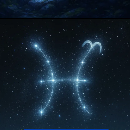
Opening
https://falaregional.com.br/?s=hor%C3%B3scopo