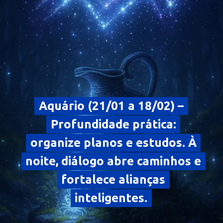
Aquário (21/01 a 18/02) –
Aquário (21/01 a 18/02) –
Profundidade prática:
Profundidade prática:
organize planos e estudos. À
organize planos e estudos. À
noite, diálogo abre caminhos e
noite, diálogo abre caminhos e
fortalece alianças
fortalece alianças
inteligentes.
inteligentes.