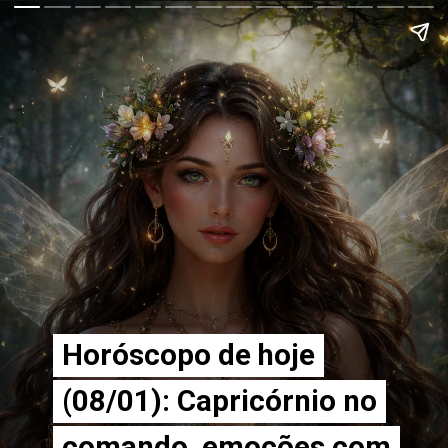
Horóscopo de hoje
Horóscopo de hoje
(08/01): Capricórnio no
(08/01): Capricórnio no
comando, emoções com
comando, emoções com