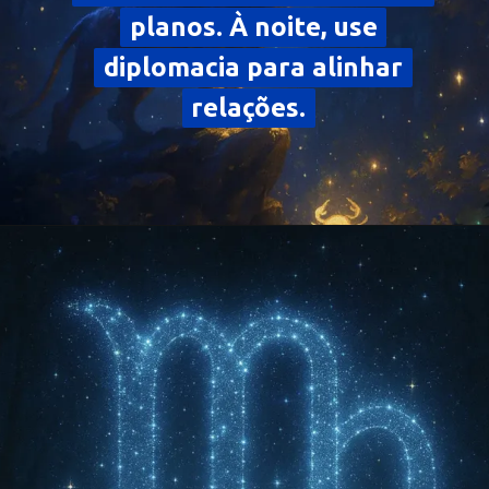
planos. À noite, use
planos. À noite, use
diplomacia para alinhar
diplomacia para alinhar
relações.
relações.
Opening
https://falaregional.com.br/?s=hor%C3%B3scopo