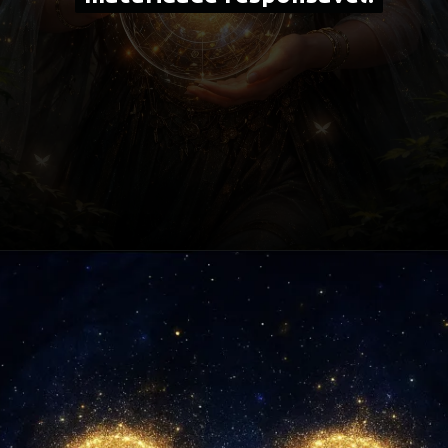
Opening
https://falaregional.com.br/horoscopo-de-hoje-7-de-janeiro-lua-em-virgem-e-trio-em-capricornio-pedem-metodo-amor-maduro-e-limites-extras.html