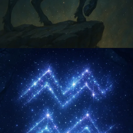
Opening
https://falaregional.com.br/?s=hor%C3%B3scopo