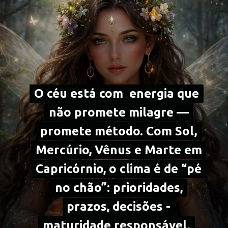
O céu está com energia que
O céu está com energia que
não promete milagre —
não promete milagre —
promete método. Com Sol,
promete método. Com Sol,
Mercúrio, Vênus e Marte em
Mercúrio, Vênus e Marte em
Capricórnio, o clima é de “pé
Capricórnio, o clima é de “pé
no chão”: prioridades,
no chão”: prioridades,
prazos, decisões -
prazos, decisões -
maturidade responsável.
maturidade responsável.