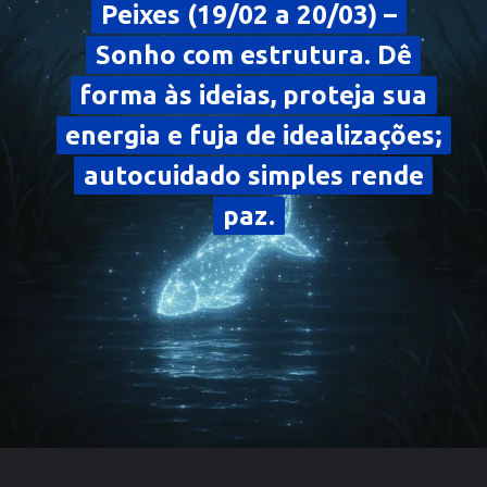
Peixes (19/02 a 20/03) –
Peixes (19/02 a 20/03) –
Sonho com estrutura. Dê
Sonho com estrutura. Dê
forma às ideias, proteja sua
forma às ideias, proteja sua
energia e fuja de idealizações;
energia e fuja de idealizações;
autocuidado simples rende
autocuidado simples rende
paz.
paz.
Opening
https://falaregional.com.br/?s=hor%C3%B3scopo