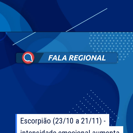
Escorpião (23/10 a 21/11) -
Escorpião (23/10 a 21/11) -
intensidade emocional aumenta
intensidade emocional aumenta