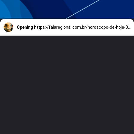
Opening
https://falaregional.com.br/horoscopo-de-hoje-03-de-maio-de-2026-tensao-entre-estabilidade-e-impulso-marca-decisoes-e-emocoes-em-todos-os-signos.html