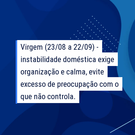
Virgem (23/08 a 22/09) -
Virgem (23/08 a 22/09) -
instabilidade doméstica exige
instabilidade doméstica exige
organização e calma, evite
organização e calma, evite
excesso de preocupação com o
excesso de preocupação com o
que não controla.
que não controla.