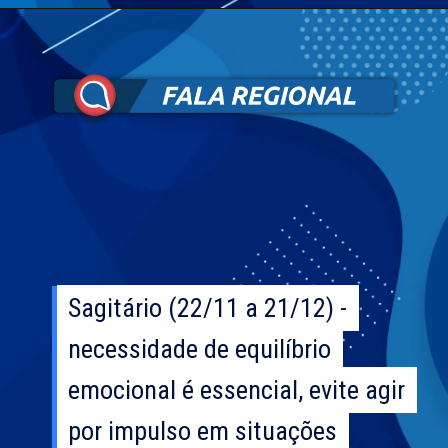
Sagitário (22/11 a 21/12) -
Sagitário (22/11 a 21/12) -
necessidade de equilíbrio
necessidade de equilíbrio
emocional é essencial, evite agir
emocional é essencial, evite agir
por impulso em situações
por impulso em situações