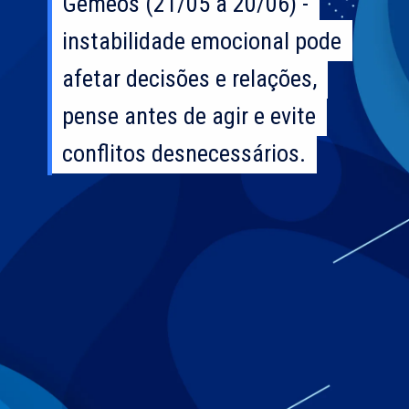
Gêmeos (21/05 a 20/06) -
Gêmeos (21/05 a 20/06) -
instabilidade emocional pode
instabilidade emocional pode
afetar decisões e relações,
afetar decisões e relações,
pense antes de agir e evite
pense antes de agir e evite
conflitos desnecessários.
conflitos desnecessários.