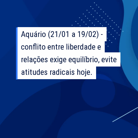
Aquário (21/01 a 19/02) -
Aquário (21/01 a 19/02) -
conflito entre liberdade e
conflito entre liberdade e
relações exige equilíbrio, evite
relações exige equilíbrio, evite
atitudes radicais hoje.
atitudes radicais hoje.