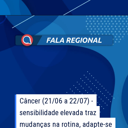
Câncer (21/06 a 22/07) -
Câncer (21/06 a 22/07) -
sensibilidade elevada traz
sensibilidade elevada traz
mudanças na rotina, adapte-se
mudanças na rotina, adapte-se