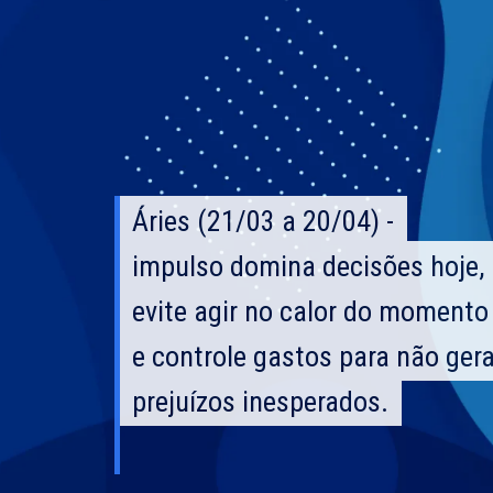
Áries (21/03 a 20/04) -
Áries (21/03 a 20/04) -
impulso domina decisões hoje,
impulso domina decisões hoje,
evite agir no calor do momento
evite agir no calor do momento
e controle gastos para não gerar
e controle gastos para não gerar
prejuízos inesperados.
prejuízos inesperados.