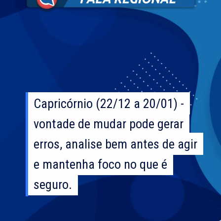
Capricórnio (22/12 a 20/01) -
Capricórnio (22/12 a 20/01) -
vontade de mudar pode gerar
vontade de mudar pode gerar
erros, analise bem antes de agir
erros, analise bem antes de agir
e mantenha foco no que é
e mantenha foco no que é
seguro.
seguro.