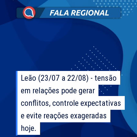
Leão (23/07 a 22/08) - tensão
Leão (23/07 a 22/08) - tensão
em relações pode gerar
em relações pode gerar
conflitos, controle expectativas
conflitos, controle expectativas
e evite reações exageradas
e evite reações exageradas
hoje.
hoje.