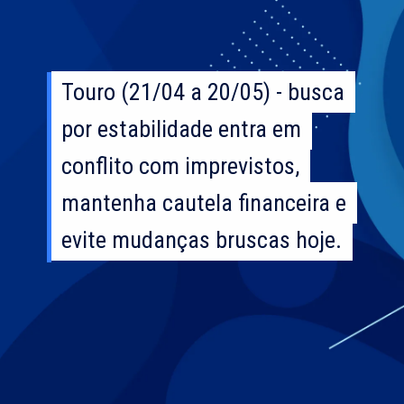
Touro (21/04 a 20/05) - busca
Touro (21/04 a 20/05) - busca
por estabilidade entra em
por estabilidade entra em
conflito com imprevistos,
conflito com imprevistos,
mantenha cautela financeira e
mantenha cautela financeira e
evite mudanças bruscas hoje.
evite mudanças bruscas hoje.