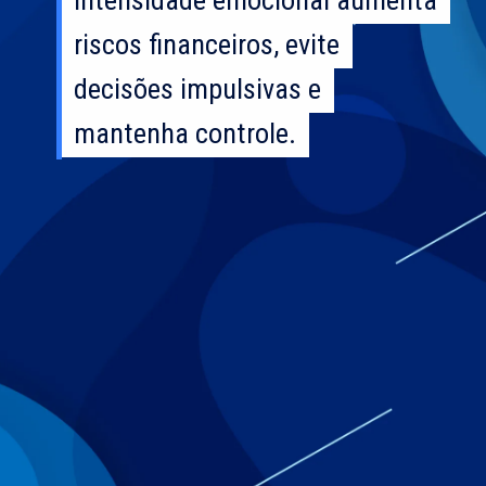
riscos financeiros, evite
riscos financeiros, evite
decisões impulsivas e
decisões impulsivas e
mantenha controle.
mantenha controle.