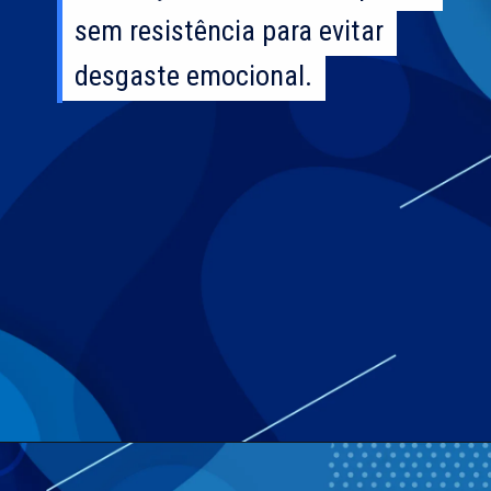
sem resistência para evitar
sem resistência para evitar
desgaste emocional.
desgaste emocional.