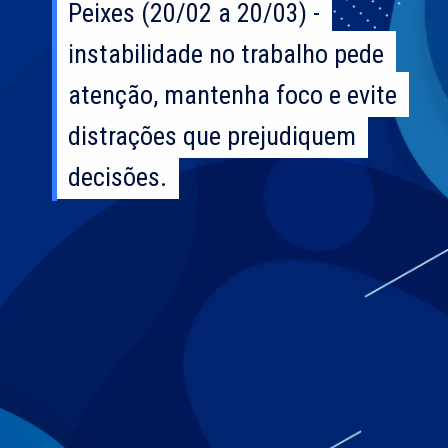
Peixes (20/02 a 20/03) -
Peixes (20/02 a 20/03) -
instabilidade no trabalho pede
instabilidade no trabalho pede
atenção, mantenha foco e evite
atenção, mantenha foco e evite
distrações que prejudiquem
distrações que prejudiquem
decisões.
decisões.