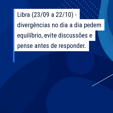
Libra (23/09 a 22/10) -
Libra (23/09 a 22/10) -
divergências no dia a dia pedem
divergências no dia a dia pedem
equilíbrio, evite discussões e
equilíbrio, evite discussões e
pense antes de responder.
pense antes de responder.