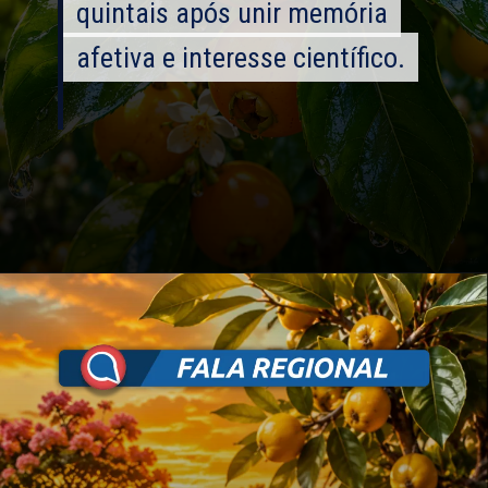
quintais após unir memória
quintais após unir memória
afetiva e interesse científico.
afetiva e interesse científico.