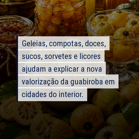
Geleias, compotas, doces,
Geleias, compotas, doces,
sucos, sorvetes e licores
sucos, sorvetes e licores
ajudam a explicar a nova
ajudam a explicar a nova
valorização da guabiroba em
valorização da guabiroba em
cidades do interior.
cidades do interior.