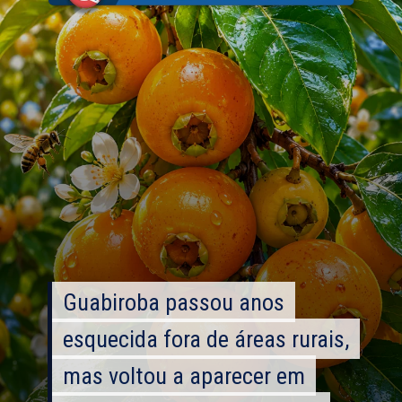
Guabiroba passou anos
Guabiroba passou anos
esquecida fora de áreas rurais,
esquecida fora de áreas rurais,
mas voltou a aparecer em
mas voltou a aparecer em