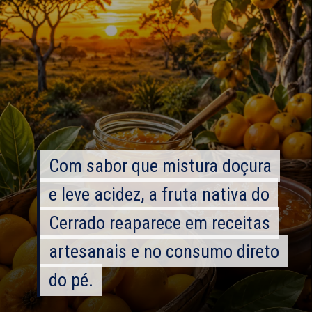
Com sabor que mistura doçura
Com sabor que mistura doçura
e leve acidez, a fruta nativa do
e leve acidez, a fruta nativa do
Cerrado reaparece em receitas
Cerrado reaparece em receitas
artesanais e no consumo direto
artesanais e no consumo direto
do pé.
do pé.