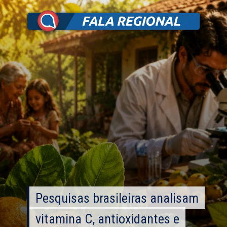
Pesquisas brasileiras analisam
Pesquisas brasileiras analisam
vitamina C, antioxidantes e
vitamina C, antioxidantes e