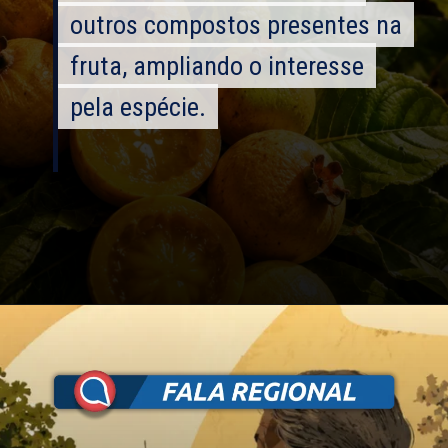
outros compostos presentes na
outros compostos presentes na
fruta, ampliando o interesse
fruta, ampliando o interesse
pela espécie.
pela espécie.