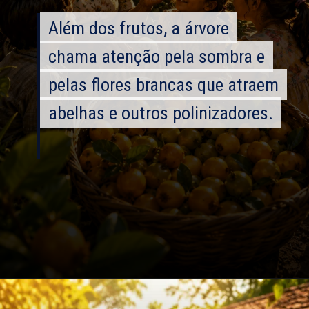
Além dos frutos, a árvore
Além dos frutos, a árvore
chama atenção pela sombra e
chama atenção pela sombra e
pelas flores brancas que atraem
pelas flores brancas que atraem
abelhas e outros polinizadores.
abelhas e outros polinizadores.