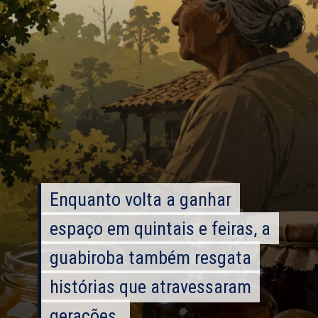
Enquanto volta a ganhar
Enquanto volta a ganhar
espaço em quintais e feiras, a
espaço em quintais e feiras, a
guabiroba também resgata
guabiroba também resgata
histórias que atravessaram
histórias que atravessaram
gerações.
gerações.