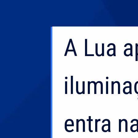
A Lua 
A Lua 
ilumina
ilumina
entra n
entra n