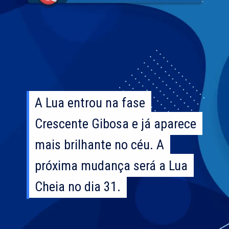
A Lua entrou na fase
A Lua entrou na fase
Crescente Gibosa e já aparece
Crescente Gibosa e já aparece
mais brilhante no céu. A
mais brilhante no céu. A
próxima mudança será a Lua
próxima mudança será a Lua
Cheia no dia 31.
Cheia no dia 31.