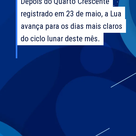
Depois do Quarto Crescente
Depois do Quarto Crescente
registrado em 23 de maio, a Lua
registrado em 23 de maio, a Lua
avança para os dias mais claros
avança para os dias mais claros
do ciclo lunar deste mês.
do ciclo lunar deste mês.