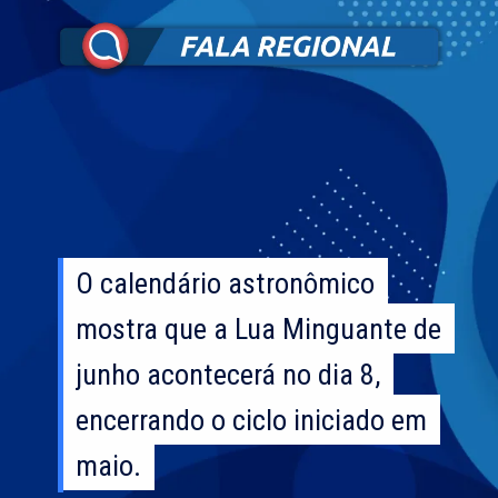
O calendário astronômico
O calendário astronômico
mostra que a Lua Minguante de
mostra que a Lua Minguante de
junho acontecerá no dia 8,
junho acontecerá no dia 8,
encerrando o ciclo iniciado em
encerrando o ciclo iniciado em
maio.
maio.