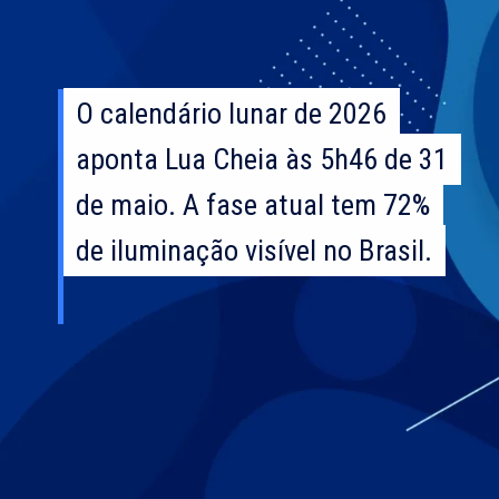
O calendário lunar de 2026
O calendário lunar de 2026
aponta Lua Cheia às 5h46 de 31
aponta Lua Cheia às 5h46 de 31
de maio. A fase atual tem 72%
de maio. A fase atual tem 72%
de iluminação visível no Brasil.
de iluminação visível no Brasil.