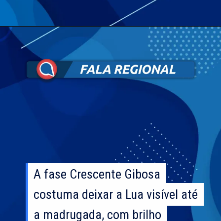
A fase Crescente Gibosa
A fase Crescente Gibosa
costuma deixar a Lua visível até
costuma deixar a Lua visível até
a madrugada, com brilho
a madrugada, com brilho