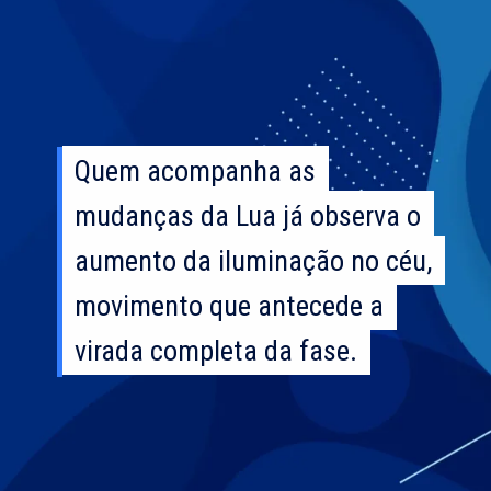
Quem acompanha as
Quem acompanha as
mudanças da Lua já observa o
mudanças da Lua já observa o
aumento da iluminação no céu,
aumento da iluminação no céu,
movimento que antecede a
movimento que antecede a
virada completa da fase.
virada completa da fase.