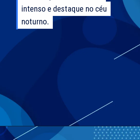
intenso e destaque no céu
intenso e destaque no céu
noturno.
noturno.