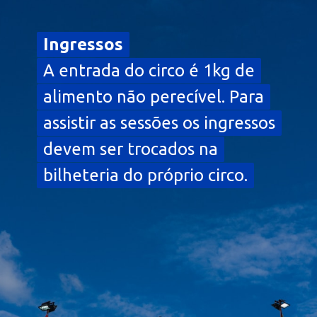
Ingressos
Ingressos
A entrada do circo é 1kg de
A entrada do circo é 1kg de
alimento não perecível. Para
alimento não perecível. Para
assistir as sessões os ingressos
assistir as sessões os ingressos
devem ser trocados na
devem ser trocados na
bilheteria do próprio circo.
bilheteria do próprio circo.