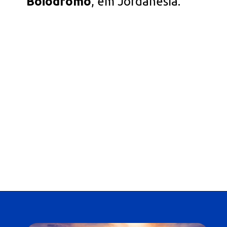
Boiódromo
, em Jordanésia.