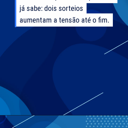
já sabe: dois sorteios
já sabe: dois sorteios
aumentam a tensão até o fim.
aumentam a tensão até o fim.