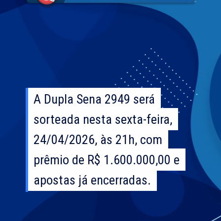
A Dupla Sena 2949 será
A Dupla Sena 2949 será
sorteada nesta sexta-feira,
sorteada nesta sexta-feira,
24/04/2026, às 21h, com
24/04/2026, às 21h, com
prêmio de R$ 1.600.000,00 e
prêmio de R$ 1.600.000,00 e
apostas já encerradas.
apostas já encerradas.