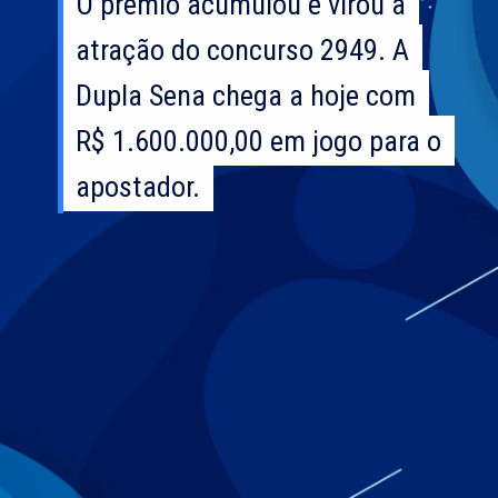
O prêmio acumulou e virou a
O prêmio acumulou e virou a
atração do concurso 2949. A
atração do concurso 2949. A
Dupla Sena chega a hoje com
Dupla Sena chega a hoje com
R$ 1.600.000,00 em jogo para o
R$ 1.600.000,00 em jogo para o
apostador.
apostador.