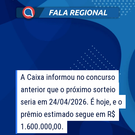
A Caixa informou no concurso
A Caixa informou no concurso
anterior que o próximo sorteio
anterior que o próximo sorteio
seria em 24/04/2026. É hoje, e o
seria em 24/04/2026. É hoje, e o
prêmio estimado segue em R$
prêmio estimado segue em R$
1.600.000,00.
1.600.000,00.