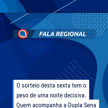
O sorteio desta sexta tem o
O sorteio desta sexta tem o
peso de uma noite decisiva.
peso de uma noite decisiva.
Quem acompanha a Dupla Sena
Quem acompanha a Dupla Sena