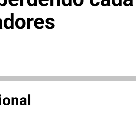
adores
ional