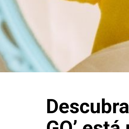
Descubra
GO’ está