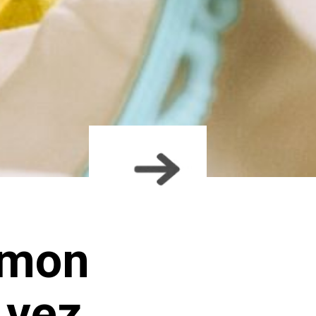
émon
 vez