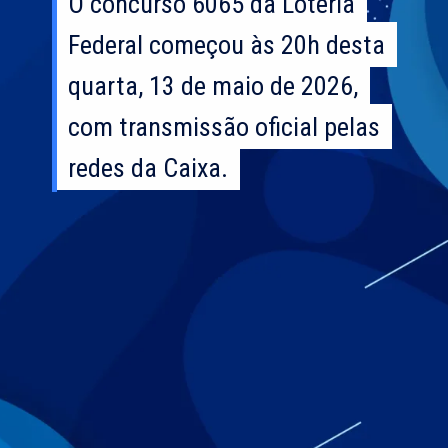
O concurso 6065 da Loteria
O concurso 6065 da Loteria
Federal começou às 20h desta
Federal começou às 20h desta
quarta, 13 de maio de 2026,
quarta, 13 de maio de 2026,
com transmissão oficial pelas
com transmissão oficial pelas
redes da Caixa.
redes da Caixa.