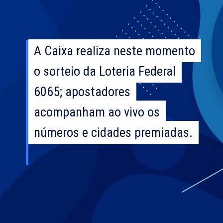
A Caixa realiza neste momento
A Caixa realiza neste momento
o sorteio da Loteria Federal
o sorteio da Loteria Federal
6065; apostadores
6065; apostadores
acompanham ao vivo os
acompanham ao vivo os
números e cidades premiadas.
números e cidades premiadas.