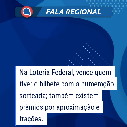
Na Loteria Federal, vence quem
Na Loteria Federal, vence quem
tiver o bilhete com a numeração
tiver o bilhete com a numeração
sorteada; também existem
sorteada; também existem
prêmios por aproximação e
prêmios por aproximação e
frações.
frações.