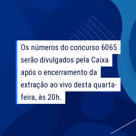
Os números do concurso 6065
Os números do concurso 6065
serão divulgados pela Caixa
serão divulgados pela Caixa
após o encerramento da
após o encerramento da
extração ao vivo desta quarta-
extração ao vivo desta quarta-
feira, às 20h.
feira, às 20h.