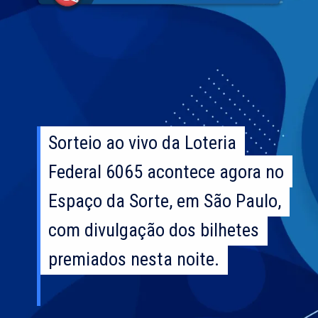
Sorteio ao vivo da Loteria
Sorteio ao vivo da Loteria
Federal 6065 acontece agora no
Federal 6065 acontece agora no
Espaço da Sorte, em São Paulo,
Espaço da Sorte, em São Paulo,
com divulgação dos bilhetes
com divulgação dos bilhetes
premiados nesta noite.
premiados nesta noite.