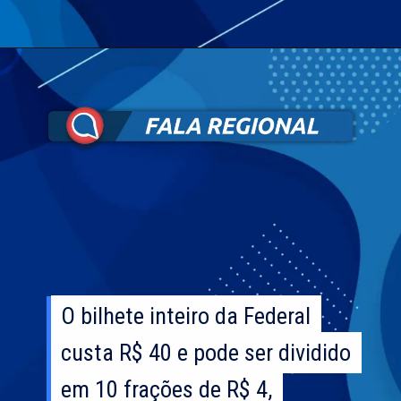
O bilhete inteiro da Federal
O bilhete inteiro da Federal
custa R$ 40 e pode ser dividido
custa R$ 40 e pode ser dividido
em 10 frações de R$ 4,
em 10 frações de R$ 4,