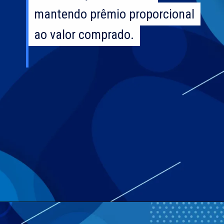
mantendo prêmio proporcional
mantendo prêmio proporcional
ao valor comprado.
ao valor comprado.