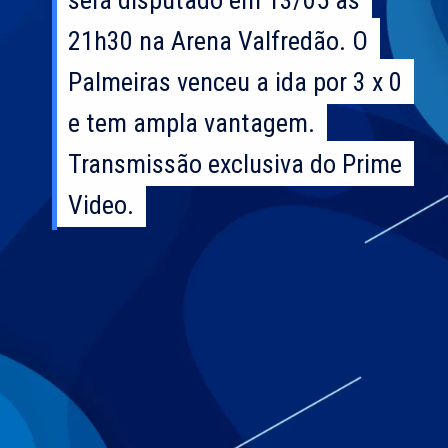
21h30 na Arena Valfredão. O
21h30 na Arena Valfredão. O
Palmeiras venceu a ida por 3 x 0
Palmeiras venceu a ida por 3 x 0
e tem ampla vantagem.
e tem ampla vantagem.
Transmissão exclusiva do Prime
Transmissão exclusiva do Prime
Video.
Video.