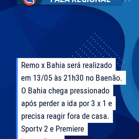
Remo x Bahia será realizado
Remo x Bahia será realizado
em 13/05 às 21h30 no Baenão.
em 13/05 às 21h30 no Baenão.
O Bahia chega pressionado
O Bahia chega pressionado
após perder a ida por 3 x 1 e
após perder a ida por 3 x 1 e
precisa reagir fora de casa.
precisa reagir fora de casa.
Sportv 2 e Premiere
Sportv 2 e Premiere