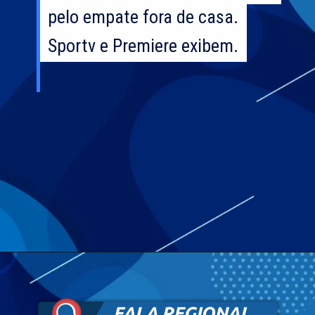
pelo empate fora de casa.
pelo empate fora de casa.
Sportv e Premiere exibem.
Sportv e Premiere exibem.