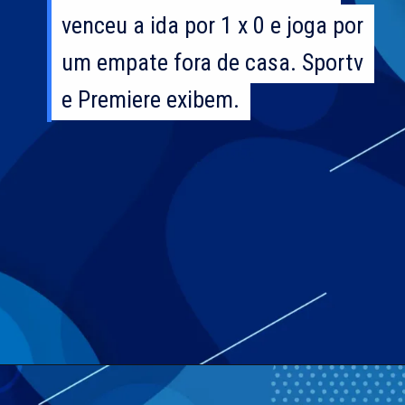
venceu a ida por 1 x 0 e joga por
venceu a ida por 1 x 0 e joga por
um empate fora de casa. Sportv
um empate fora de casa. Sportv
e Premiere exibem.
e Premiere exibem.