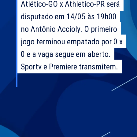
Atlético-GO x Athletico-PR será
Atlético-GO x Athletico-PR será
disputado em 14/05 às 19h00
disputado em 14/05 às 19h00
no Antônio Accioly. O primeiro
no Antônio Accioly. O primeiro
jogo terminou empatado por 0 x
jogo terminou empatado por 0 x
0 e a vaga segue em aberto.
0 e a vaga segue em aberto.
Sportv e Premiere transmitem.
Sportv e Premiere transmitem.