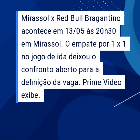
Mirassol x Red Bull Bragantino
Mirassol x Red Bull Bragantino
acontece em 13/05 às 20h30
acontece em 13/05 às 20h30
em Mirassol. O empate por 1 x 1
em Mirassol. O empate por 1 x 1
no jogo de ida deixou o
no jogo de ida deixou o
confronto aberto para a
confronto aberto para a
definição da vaga. Prime Video
definição da vaga. Prime Video
exibe.
exibe.