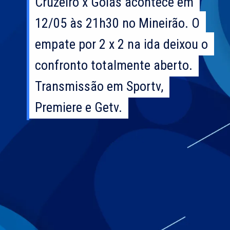
Cruzeiro x Goiás acontece em
Cruzeiro x Goiás acontece em
12/05 às 21h30 no Mineirão. O
12/05 às 21h30 no Mineirão. O
empate por 2 x 2 na ida deixou o
empate por 2 x 2 na ida deixou o
confronto totalmente aberto.
confronto totalmente aberto.
Transmissão em Sportv,
Transmissão em Sportv,
Premiere e Getv.
Premiere e Getv.