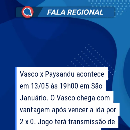
Vasco x Paysandu acontece
Vasco x Paysandu acontece
em 13/05 às 19h00 em São
em 13/05 às 19h00 em São
Januário. O Vasco chega com
Januário. O Vasco chega com
vantagem após vencer a ida por
vantagem após vencer a ida por
2 x 0. Jogo terá transmissão de
2 x 0. Jogo terá transmissão de