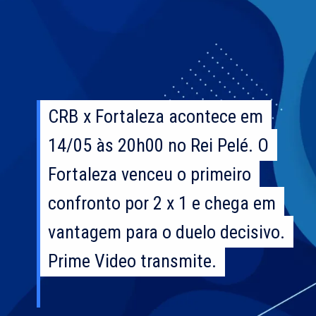
CRB x Fortaleza acontece em
CRB x Fortaleza acontece em
14/05 às 20h00 no Rei Pelé. O
14/05 às 20h00 no Rei Pelé. O
Fortaleza venceu o primeiro
Fortaleza venceu o primeiro
confronto por 2 x 1 e chega em
confronto por 2 x 1 e chega em
vantagem para o duelo decisivo.
vantagem para o duelo decisivo.
Prime Video transmite.
Prime Video transmite.