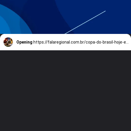
Opening
https://falaregional.com.br/copa-do-brasil-hoje-e-amanha-onde-assistir-os-jogos-de-volta-da-quinta-fase-de-2026.html