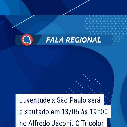
Juventude x São Paulo será
Juventude x São Paulo será
disputado em 13/05 às 19h00
disputado em 13/05 às 19h00
no Alfredo Jaconi. O Tricolor
no Alfredo Jaconi. O Tricolor