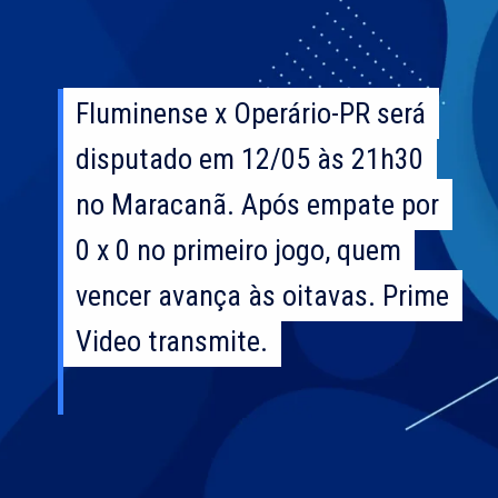
Fluminense x Operário-PR será
Fluminense x Operário-PR será
disputado em 12/05 às 21h30
disputado em 12/05 às 21h30
no Maracanã. Após empate por
no Maracanã. Após empate por
0 x 0 no primeiro jogo, quem
0 x 0 no primeiro jogo, quem
vencer avança às oitavas. Prime
vencer avança às oitavas. Prime
Video transmite.
Video transmite.