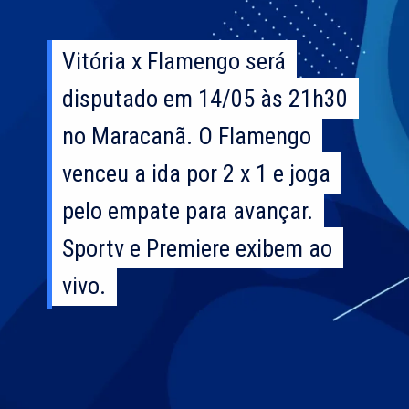
Vitória x Flamengo será
Vitória x Flamengo será
disputado em 14/05 às 21h30
disputado em 14/05 às 21h30
no Maracanã. O Flamengo
no Maracanã. O Flamengo
venceu a ida por 2 x 1 e joga
venceu a ida por 2 x 1 e joga
pelo empate para avançar.
pelo empate para avançar.
Sportv e Premiere exibem ao
Sportv e Premiere exibem ao
vivo.
vivo.