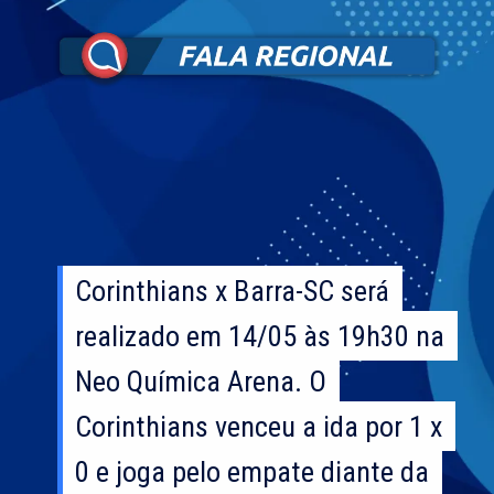
Corinthians x Barra-SC será
Corinthians x Barra-SC será
realizado em 14/05 às 19h30 na
realizado em 14/05 às 19h30 na
Neo Química Arena. O
Neo Química Arena. O
Corinthians venceu a ida por 1 x
Corinthians venceu a ida por 1 x
0 e joga pelo empate diante da
0 e joga pelo empate diante da