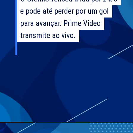
e pode até perder por um gol
e pode até perder por um gol
para avançar. Prime Video
para avançar. Prime Video
transmite ao vivo.
transmite ao vivo.