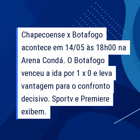
Chapecoense x Botafogo
Chapecoense x Botafogo
acontece em 14/05 às 18h00 na
acontece em 14/05 às 18h00 na
Arena Condá. O Botafogo
Arena Condá. O Botafogo
venceu a ida por 1 x 0 e leva
venceu a ida por 1 x 0 e leva
vantagem para o confronto
vantagem para o confronto
decisivo. Sportv e Premiere
decisivo. Sportv e Premiere
exibem.
exibem.