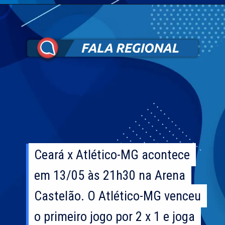
Ceará x Atlético-MG acontece
Ceará x Atlético-MG acontece
em 13/05 às 21h30 na Arena
em 13/05 às 21h30 na Arena
Castelão. O Atlético-MG venceu
Castelão. O Atlético-MG venceu
o primeiro jogo por 2 x 1 e joga
o primeiro jogo por 2 x 1 e joga