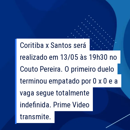
Coritiba x Santos será
Coritiba x Santos será
realizado em 13/05 às 19h30 no
realizado em 13/05 às 19h30 no
Couto Pereira. O primeiro duelo
Couto Pereira. O primeiro duelo
terminou empatado por 0 x 0 e a
terminou empatado por 0 x 0 e a
vaga segue totalmente
vaga segue totalmente
indefinida. Prime Video
indefinida. Prime Video
transmite.
transmite.