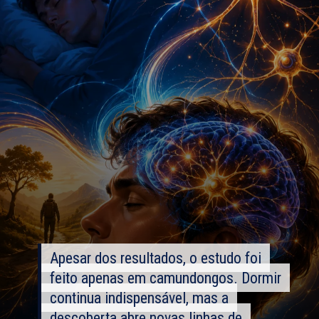
Apesar dos resultados, o estudo foi
Apesar dos resultados, o estudo foi
feito apenas em camundongos. Dormir
feito apenas em camundongos. Dormir
continua indispensável, mas a
continua indispensável, mas a
descoberta abre novas linhas de
descoberta abre novas linhas de