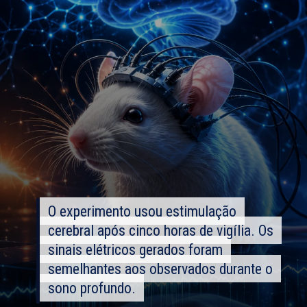
O experimento usou estimulação
O experimento usou estimulação
cerebral após cinco horas de vigília. Os
cerebral após cinco horas de vigília. Os
sinais elétricos gerados foram
sinais elétricos gerados foram
semelhantes aos observados durante o
semelhantes aos observados durante o
sono profundo.
sono profundo.