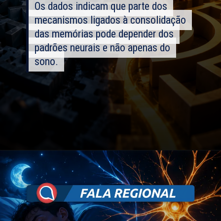
Os dados indicam que parte dos
Os dados indicam que parte dos
mecanismos ligados à consolidação
mecanismos ligados à consolidação
das memórias pode depender dos
das memórias pode depender dos
padrões neurais e não apenas do
padrões neurais e não apenas do
sono.
sono.