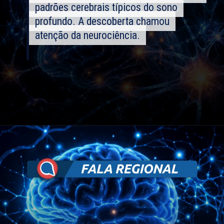
padrões cerebrais típicos do sono
padrões cerebrais típicos do sono
profundo. A descoberta chamou
profundo. A descoberta chamou
atenção da neurociência.
atenção da neurociência.
Opening
https://falaregional.com.br/cientistas-fizeram-o-cerebro-descansar-sem-dormir-conheca-a-descoberta-que-intrigou-a-neurociencia.html