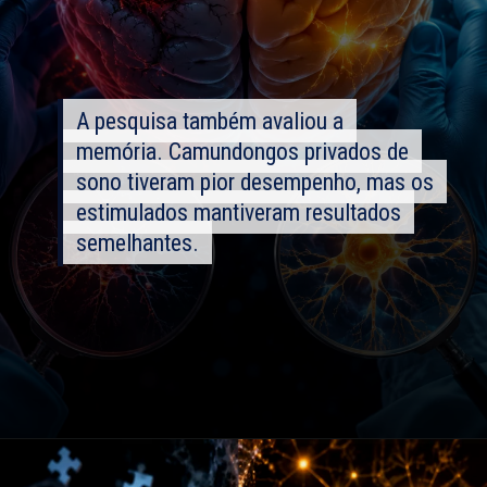
A pesquisa também avaliou a
A pesquisa também avaliou a
memória. Camundongos privados de
memória. Camundongos privados de
sono tiveram pior desempenho, mas os
sono tiveram pior desempenho, mas os
estimulados mantiveram resultados
estimulados mantiveram resultados
semelhantes.
semelhantes.