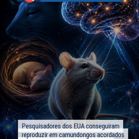
Pesquisadores dos EUA conseguiram
Pesquisadores dos EUA conseguiram
reproduzir em camundongos acordados
reproduzir em camundongos acordados