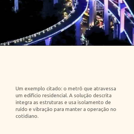
Opening
https://falaregional.com.br/chongqing-vira-cidade-em-camadas-metro-cruza-predio-e-ruas-mudam-de-nivel-na-china-a-noite.html
Um exemplo citado: o metrô que atravessa
um edifício residencial. A solução descrita
integra as estruturas e usa isolamento de
ruído e vibração para manter a operação no
cotidiano.