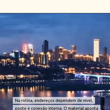
Opening
https://falaregional.com.br/chongqing-vira-cidade-em-camadas-metro-cruza-predio-e-ruas-mudam-de-nivel-na-china-a-noite.html
Na rotina, endereços dependem de nível,
Na rotina, endereços dependem de nível,
ponte e conexão interna. O material aponta
ponte e conexão interna. O material aponta