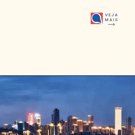
VEJA
MAIS
Opening
https://falaregional.com.br/chongqing-vira-cidade-em-camadas-metro-cruza-predio-e-ruas-mudam-de-nivel-na-china-a-noite.html