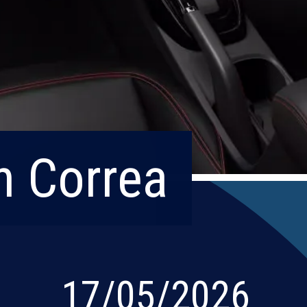
n Correa
n Correa
17/05/2026