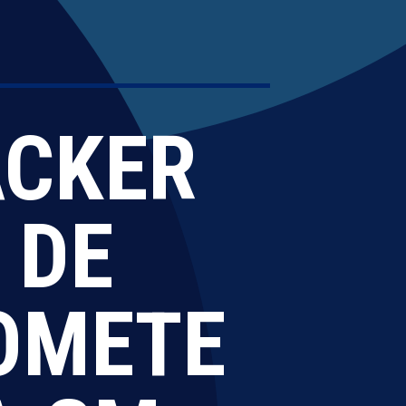
ACKER
 DE
OMETE