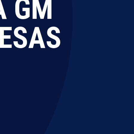
A GM
NESAS