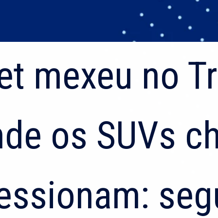
et mexeu no T
et mexeu no T
de os SUVs c
de os SUVs c
essionam: seg
essionam: seg