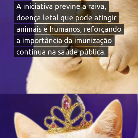
A iniciativa previne a raiva,
A iniciativa previne a raiva,
doença letal que pode atingir
doença letal que pode atingir
animais e humanos, reforçando
animais e humanos, reforçando
a importância da imunização
a importância da imunização
contínua na saúde pública.
contínua na saúde pública.
Opening
https://falaregional.com.br/ubs-veterinaria-de-caieiras-mantem-vacinacao-antirrabica-gratuita-para-caes-e-gatos-o-ano-todo.html