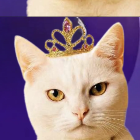
Opening
https://falaregional.com.br/ubs-veterinaria-de-caieiras-mantem-vacinacao-antirrabica-gratuita-para-caes-e-gatos-o-ano-todo.html