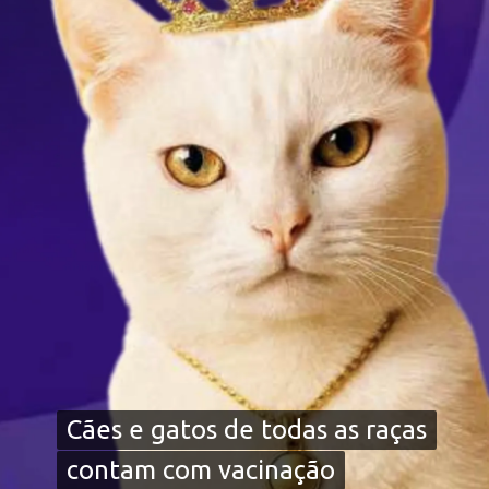
Cães e gatos de todas as raças
Cães e gatos de todas as raças
contam com vacinação
contam com vacinação