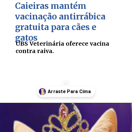
Caieiras mantém
vacinação antirrábica
gratuita para cães e
gatos
UBS Veterinária oferece vacina
contra raiva.
Opening
https://falaregional.com.br/ubs-veterinaria-de-caieiras-mantem-vacinacao-antirrabica-gratuita-para-caes-e-gatos-o-ano-todo.html