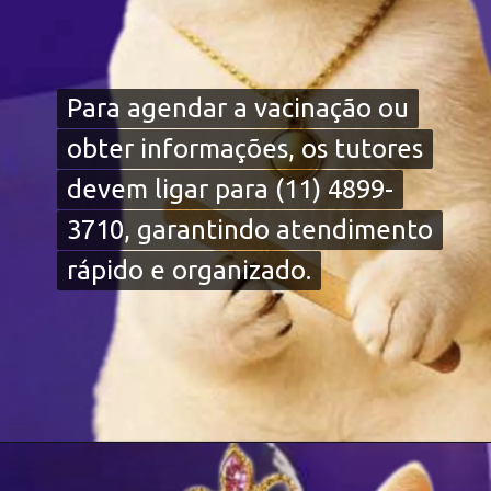
Para agendar a vacinação ou
Para agendar a vacinação ou
obter informações, os tutores
obter informações, os tutores
devem ligar para (11) 4899-
devem ligar para (11) 4899-
3710, garantindo atendimento
3710, garantindo atendimento
rápido e organizado.
rápido e organizado.
Opening
https://falaregional.com.br/ubs-veterinaria-de-caieiras-mantem-vacinacao-antirrabica-gratuita-para-caes-e-gatos-o-ano-todo.html