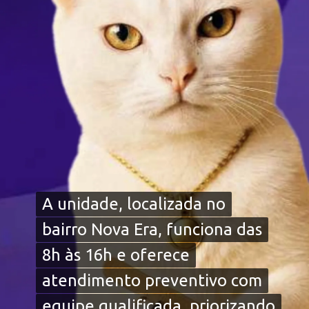
A unidade, localizada no
A unidade, localizada no
bairro Nova Era, funciona das
bairro Nova Era, funciona das
8h às 16h e oferece
8h às 16h e oferece
atendimento preventivo com
atendimento preventivo com
equipe qualificada, priorizando
equipe qualificada, priorizando