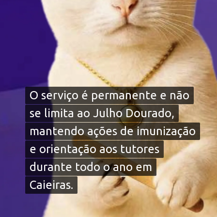
O serviço é permanente e não
O serviço é permanente e não
se limita ao Julho Dourado,
se limita ao Julho Dourado,
mantendo ações de imunização
mantendo ações de imunização
e orientação aos tutores
e orientação aos tutores
durante todo o ano em
durante todo o ano em
Caieiras.
Caieiras.