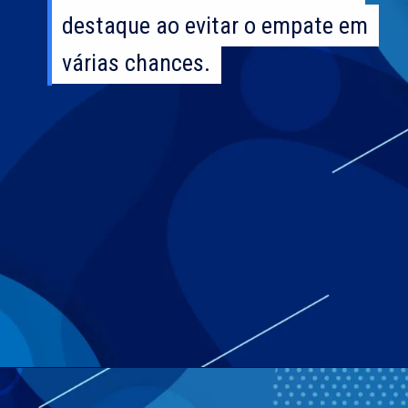
destaque ao evitar o empate em
destaque ao evitar o empate em
várias chances.
várias chances.