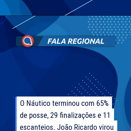
O Náutico terminou com 65%
O Náutico terminou com 65%
de posse, 29 finalizações e 11
de posse, 29 finalizações e 11
escanteios. João Ricardo virou
escanteios. João Ricardo virou