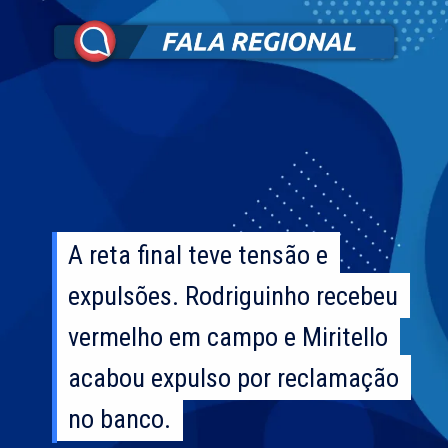
A reta final teve tensão e
A reta final teve tensão e
expulsões. Rodriguinho recebeu
expulsões. Rodriguinho recebeu
vermelho em campo e Miritello
vermelho em campo e Miritello
acabou expulso por reclamação
acabou expulso por reclamação
no banco.
no banco.