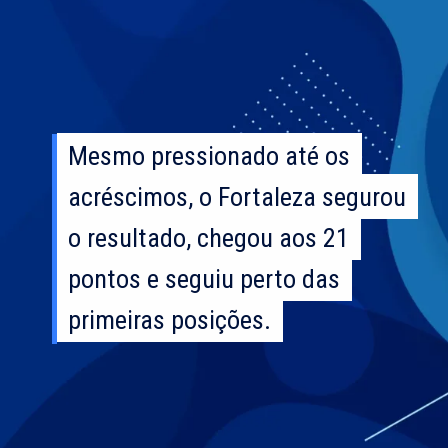
Mesmo pressionado até os
Mesmo pressionado até os
acréscimos, o Fortaleza segurou
acréscimos, o Fortaleza segurou
o resultado, chegou aos 21
o resultado, chegou aos 21
pontos e seguiu perto das
pontos e seguiu perto das
primeiras posições.
primeiras posições.