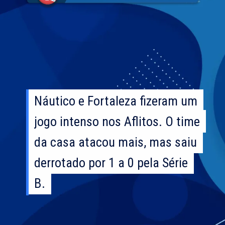
Náutico e Fortaleza fizeram um
Náutico e Fortaleza fizeram um
jogo intenso nos Aflitos. O time
jogo intenso nos Aflitos. O time
da casa atacou mais, mas saiu
da casa atacou mais, mas saiu
derrotado por 1 a 0 pela Série
derrotado por 1 a 0 pela Série
B.
B.