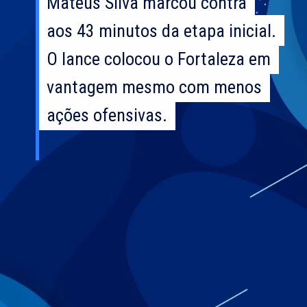
Mateus Silva marcou contra
Mateus Silva marcou contra
aos 43 minutos da etapa inicial.
aos 43 minutos da etapa inicial.
O lance colocou o Fortaleza em
O lance colocou o Fortaleza em
vantagem mesmo com menos
vantagem mesmo com menos
ações ofensivas.
ações ofensivas.