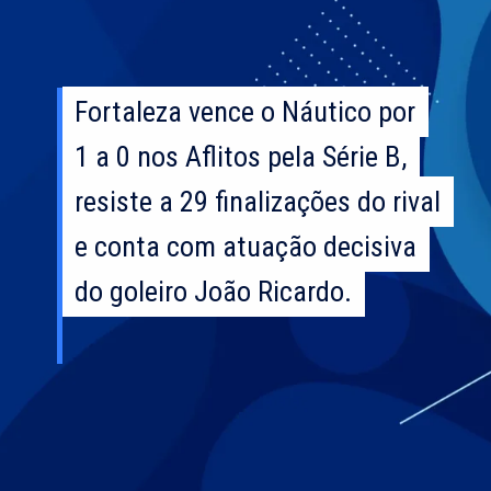
Fortaleza vence o Náutico por
Fortaleza vence o Náutico por
1 a 0 nos Aflitos pela Série B,
1 a 0 nos Aflitos pela Série B,
resiste a 29 finalizações do rival
resiste a 29 finalizações do rival
e conta com atuação decisiva
e conta com atuação decisiva
do goleiro João Ricardo.
do goleiro João Ricardo.