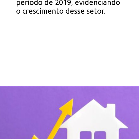
período de 2019, evidenciando
o crescimento desse setor.
Opening
https://falaregional.com.br/trabalhar-com-imoveis-aprenda-agora-como-participar-de-leiloes-imobiliarios-e-garanta-seu-sucesso-financeiro.html/?via=webs&tipo=amp