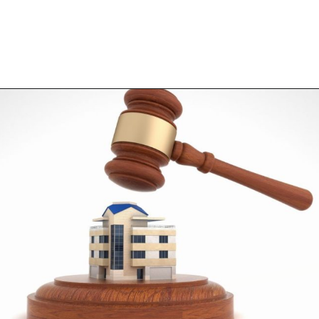
Opening
https://falaregional.com.br/trabalhar-com-imoveis-aprenda-agora-como-participar-de-leiloes-imobiliarios-e-garanta-seu-sucesso-financeiro.html/?via=webs&tipo=amp