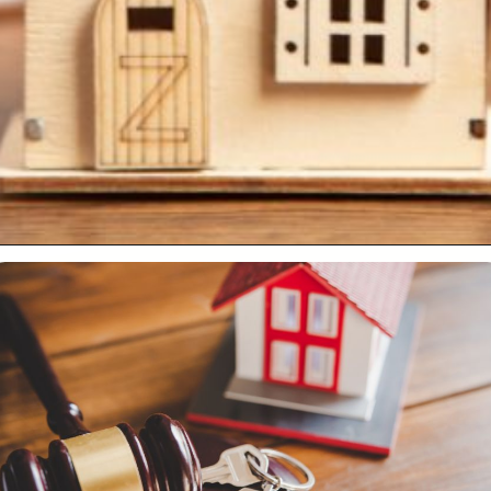
Opening
https://falaregional.com.br/trabalhar-com-imoveis-aprenda-agora-como-participar-de-leiloes-imobiliarios-e-garanta-seu-sucesso-financeiro.html/?via=webs&tipo=amp