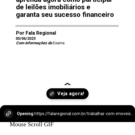
de leilões imobiliários e
garanta seu sucesso financeiro
Por Fala Regional
05/06/2023
Com informações de
Exame.
Opening
https://falaregional.com.br/trabalhar-com-imoveis-aprenda-agora-como-participar-de-leiloes-imobiliarios-e-garanta-seu-sucesso-financeiro.html/?via=webs&tipo=amp
Mouse Scroll GIF