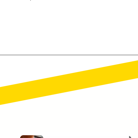
Opening
https://falaregional.com.br/trabalhar-com-imoveis-aprenda-agora-como-participar-de-leiloes-imobiliarios-e-garanta-seu-sucesso-financeiro.html/?via=webs&tipo=amp