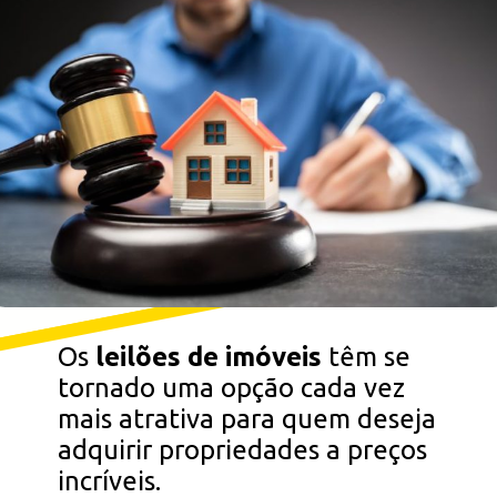
Opening
https://falaregional.com.br/trabalhar-com-imoveis-aprenda-agora-como-participar-de-leiloes-imobiliarios-e-garanta-seu-sucesso-financeiro.html/?via=webs&tipo=amp
Os
leilões de imóveis
têm se
tornado uma opção cada vez
mais atrativa para quem deseja
adquirir propriedades a preços
incríveis.