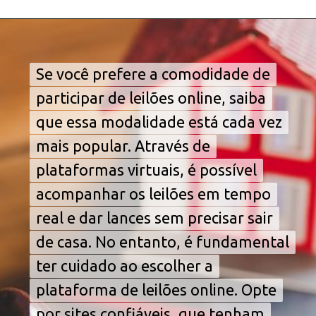
Opening
https://falaregional.com.br/trabalhar-com-imoveis-aprenda-agora-como-participar-de-leiloes-imobiliarios-e-garanta-seu-sucesso-financeiro.html/?via=webs&tipo=amp
Se você prefere a comodidade de
Se você prefere a comodidade de
participar de leilões online, saiba
participar de leilões online, saiba
que essa modalidade está cada vez
que essa modalidade está cada vez
mais popular. Através de
mais popular. Através de
plataformas virtuais, é possível
plataformas virtuais, é possível
acompanhar os leilões em tempo
acompanhar os leilões em tempo
real e dar lances sem precisar sair
real e dar lances sem precisar sair
de casa. No entanto, é fundamental
de casa. No entanto, é fundamental
ter cuidado ao escolher a
ter cuidado ao escolher a
plataforma de leilões online. Opte
plataforma de leilões online. Opte
por sites confiáveis, que tenham
por sites confiáveis, que tenham