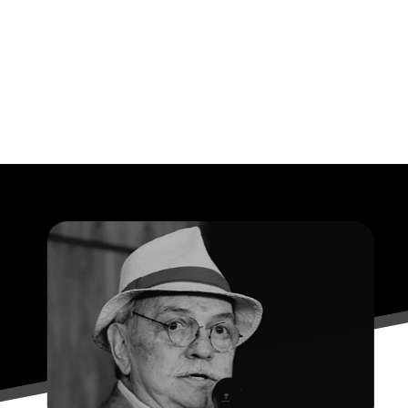
Opening
https://falaregional.com.br/o-brasil-se-despede-do-ator-e-diretor-antonio-pedro.html