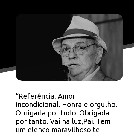
Opening
https://falaregional.com.br/o-brasil-se-despede-do-ator-e-diretor-antonio-pedro.html
“Referência. Amor
incondicional. Honra e orgulho.
Obrigada por tudo. Obrigada
por tanto. Vai na luz,Pai. Tem
um elenco maravilhoso te