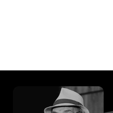
Opening
https://falaregional.com.br/o-brasil-se-despede-do-ator-e-diretor-antonio-pedro.html