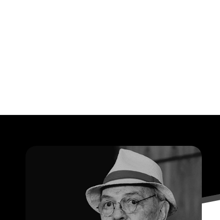
Opening
https://falaregional.com.br/o-brasil-se-despede-do-ator-e-diretor-antonio-pedro.html