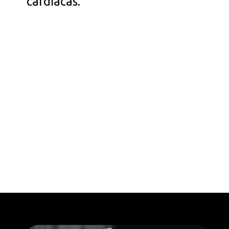
cardíacas.
Opening
https://falaregional.com.br/o-brasil-se-despede-do-ator-e-diretor-antonio-pedro.html