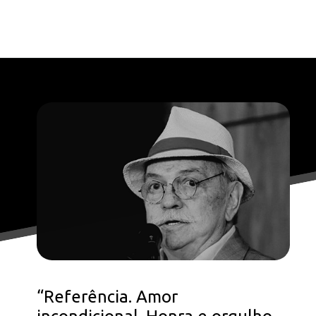
Opening
https://falaregional.com.br/o-brasil-se-despede-do-ator-e-diretor-antonio-pedro.html
“Referência. Amor