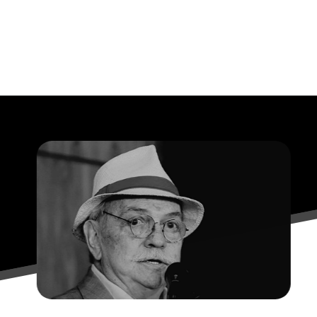
Opening
https://falaregional.com.br/o-brasil-se-despede-do-ator-e-diretor-antonio-pedro.html