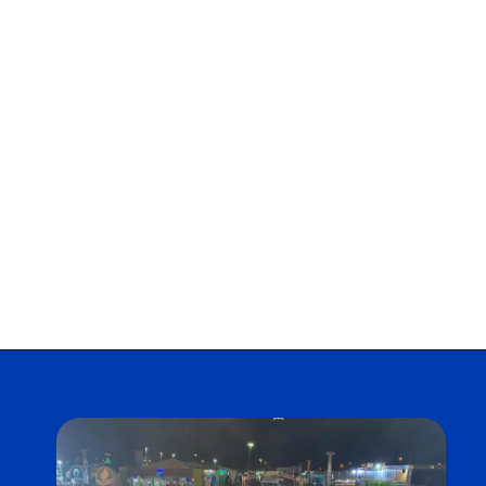
Opening
https://falaregional.com.br/47a-romaria-de-vargem-grande-paulista-a-pirapora-do-bom-jesus-uma-jornada-de-fe-e-devocao.html?tipo=amp