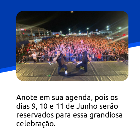
Opening
https://falaregional.com.br/47a-romaria-de-vargem-grande-paulista-a-pirapora-do-bom-jesus-uma-jornada-de-fe-e-devocao.html?tipo=amp
Anote em sua agenda, pois os
dias 9, 10 e 11 de Junho serão
reservados para essa grandiosa
celebração.