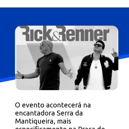
Opening
https://falaregional.com.br/47a-romaria-de-vargem-grande-paulista-a-pirapora-do-bom-jesus-uma-jornada-de-fe-e-devocao.html?tipo=amp
O evento acontecerá na
encantadora Serra da
Mantiqueira, mais