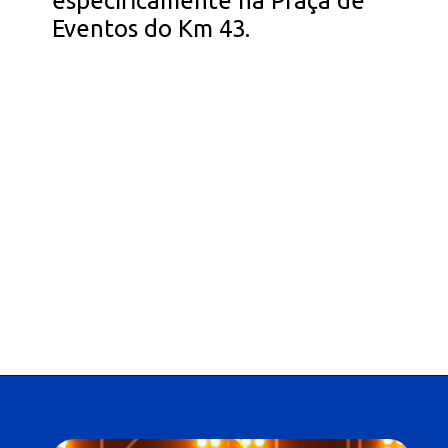
especificamente na Praça de
Eventos do Km 43.
Opening
https://falaregional.com.br/47a-romaria-de-vargem-grande-paulista-a-pirapora-do-bom-jesus-uma-jornada-de-fe-e-devocao.html?tipo=amp