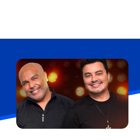
Opening
https://falaregional.com.br/47a-romaria-de-vargem-grande-paulista-a-pirapora-do-bom-jesus-uma-jornada-de-fe-e-devocao.html?tipo=amp