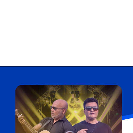
Opening
https://falaregional.com.br/47a-romaria-de-vargem-grande-paulista-a-pirapora-do-bom-jesus-uma-jornada-de-fe-e-devocao.html?tipo=amp