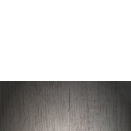
Opening
https://falaregional.com.br/47a-romaria-de-vargem-grande-paulista-a-pirapora-do-bom-jesus-uma-jornada-de-fe-e-devocao.html?tipo=amp