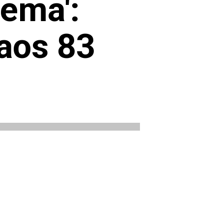
nema':
 aos 83