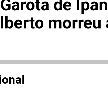
'Garota de Ipa
ilberto morreu
ional