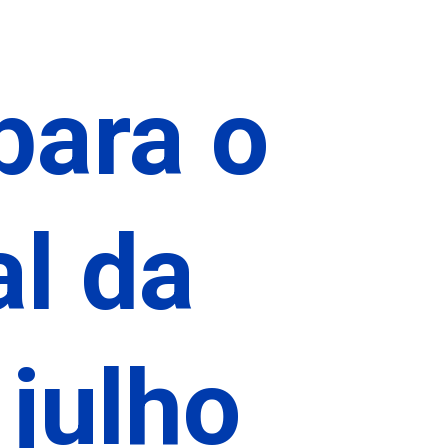
para o
al da
julho