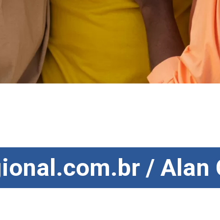
ional.com.br / Alan
ional.com.br / Alan