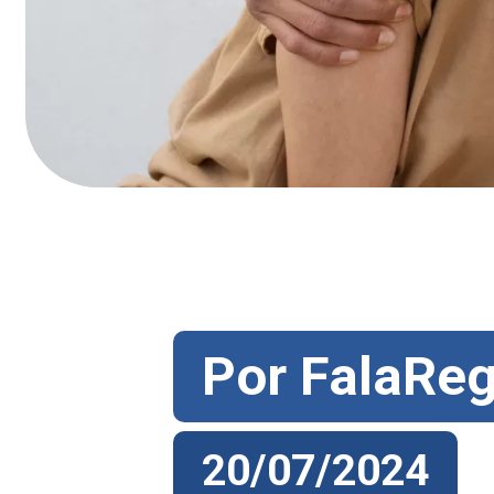
Por FalaReg
Por FalaReg
20/07/2024
20/07/2024