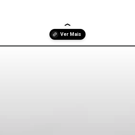
a-internacional-da-amizade-celebrando-os-lacos-que-nos-unem.htm