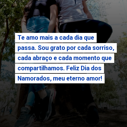
Te amo mais a cada dia que
Te amo mais a cada dia que
passa. Sou grato por cada sorriso,
passa. Sou grato por cada sorriso,
cada abraço e cada momento que
cada abraço e cada momento que
compartilhamos. Feliz Dia dos
compartilhamos. Feliz Dia dos
Namorados, meu eterno amor!
Namorados, meu eterno amor!