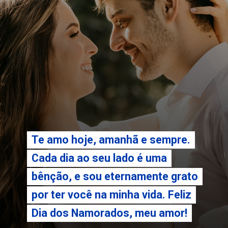
Te amo hoje, amanhã e sempre.
Te amo hoje, amanhã e sempre.
Cada dia ao seu lado é uma
Cada dia ao seu lado é uma
bênção, e sou eternamente grato
bênção, e sou eternamente grato
por ter você na minha vida. Feliz
por ter você na minha vida. Feliz
Dia dos Namorados, meu amor!
Dia dos Namorados, meu amor!