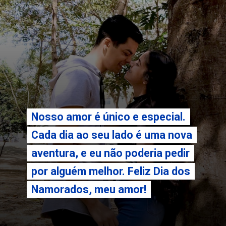
Nosso amor é único e especial.
Nosso amor é único e especial.
Cada dia ao seu lado é uma nova
Cada dia ao seu lado é uma nova
aventura, e eu não poderia pedir
aventura, e eu não poderia pedir
por alguém melhor. Feliz Dia dos
por alguém melhor. Feliz Dia dos
Namorados, meu amor!
Namorados, meu amor!