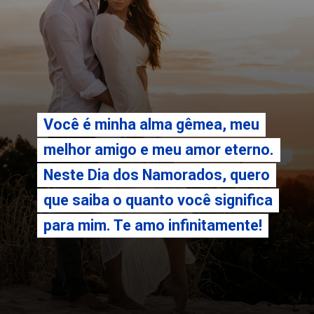
Você é minha alma gêmea, meu
Você é minha alma gêmea, meu
melhor amigo e meu amor eterno.
melhor amigo e meu amor eterno.
Neste Dia dos Namorados, quero
Neste Dia dos Namorados, quero
que saiba o quanto você significa
que saiba o quanto você significa
para mim. Te amo infinitamente!
para mim. Te amo infinitamente!