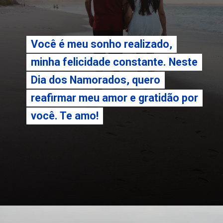
Você é meu sonho realizado,
Você é meu sonho realizado,
minha felicidade constante. Neste
minha felicidade constante. Neste
Dia dos Namorados, quero
Dia dos Namorados, quero
reafirmar meu amor e gratidão por
reafirmar meu amor e gratidão por
você. Te amo!
você. Te amo!