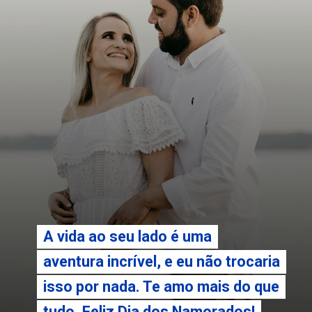
A vida ao seu lado é uma
A vida ao seu lado é uma
aventura incrível, e eu não trocaria
aventura incrível, e eu não trocaria
isso por nada. Te amo mais do que
isso por nada. Te amo mais do que