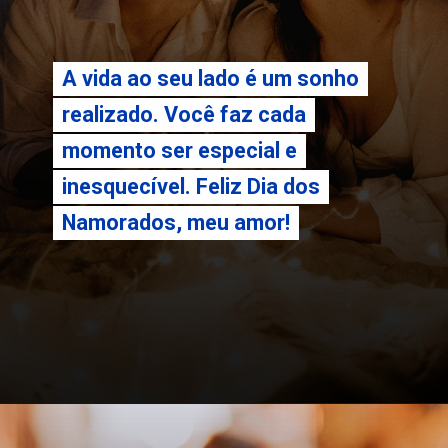
A vida ao seu lado é um sonho
A vida ao seu lado é um sonho
realizado. Você faz cada
realizado. Você faz cada
momento ser especial e
momento ser especial e
inesquecível. Feliz Dia dos
inesquecível. Feliz Dia dos
Namorados, meu amor!
Namorados, meu amor!