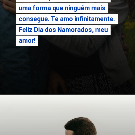
uma forma que ninguém mais
uma forma que ninguém mais
consegue. Te amo infinitamente.
consegue. Te amo infinitamente.
Feliz Dia dos Namorados, meu
Feliz Dia dos Namorados, meu
amor!
amor!