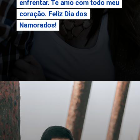
enfrentar. Te amo com todo meu
enfrentar. Te amo com todo meu
coração. Feliz Dia dos
coração. Feliz Dia dos
Namorados!
Namorados!