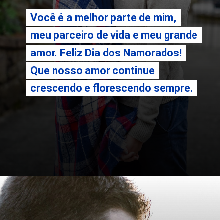
Você é a melhor parte de mim,
Você é a melhor parte de mim,
meu parceiro de vida e meu grande
meu parceiro de vida e meu grande
amor. Feliz Dia dos Namorados!
amor. Feliz Dia dos Namorados!
Que nosso amor continue
Que nosso amor continue
crescendo e florescendo sempre.
crescendo e florescendo sempre.